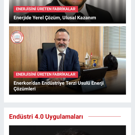
ENERJISINI ÜRETEN FABRIKALAR
Enerjide Yerel Çözüm, Ulusal Kazanım
ENERJISINI ÜRETEN FABRIKALAR
Enerkon’dan Endüstriye Terzi Usulü Enerji
Çözümleri
Endüstri 4.0 Uygulamaları