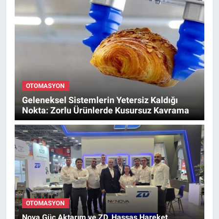
OTOMASYON
Geleneksel Sistemlerin Yetersiz Kaldığı
Nokta: Zorlu Ürünlerde Kusursuz Kavrama
OTOMASYON
Nova Güç Aktarım ve ZD, Hassas Hareket