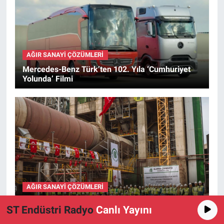
AĞIR SANAYI ÇÖZÜMLERI
Mercedes-Benz Türk’ten 102. Yıla ‘Cumhuriyet
Yolunda’ Filmi
AĞIR SANAYI ÇÖZÜMLERI
Modernizasyonla Sıfır Emisyona Bir Adım Daha
ST Endüstri Radyo
Canlı Yayını