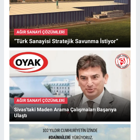
AĞIR SANAYI ÇÖZÜMLERI
“Türk Sanayisi Stratejik Savunma İstiyor”
AĞIR SANAYI ÇÖZÜMLERI
Sivas'taki Maden Arama Çalışmaları Başarıya
Ulaştı