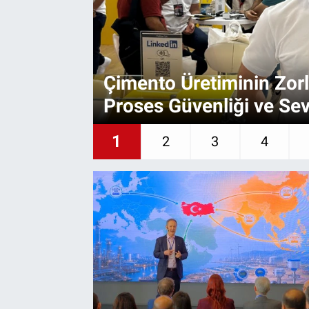
EndüstriST
Enerjisini Üreten Fabrikalar
Çimento Üretiminin Zorl
Endüstri 4.0 Uygulamaları
Proses Güvenliği ve Sev
Ağır Sanayi Çözümleri
1
2
3
4