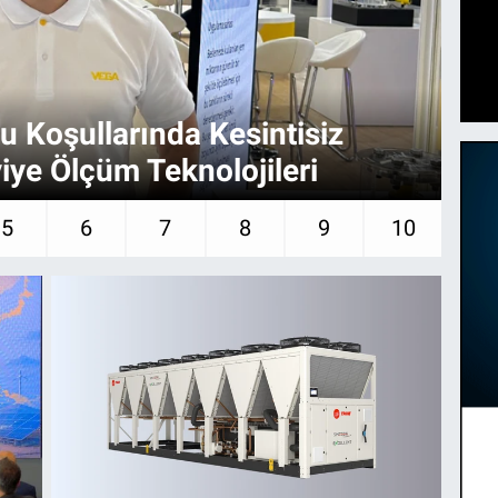
u Koşullarında Kesintisiz
En
iye Ölçüm Teknolojileri
Ne
5
6
7
8
9
10