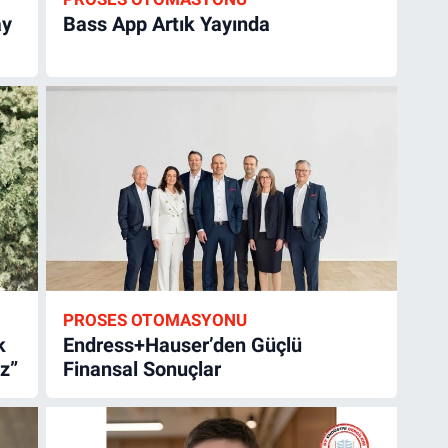
ay
Bass App Artık Yayında
PROSES OTOMASYONU
k
Endress+Hauser’den Güçlü
z”
Finansal Sonuçlar