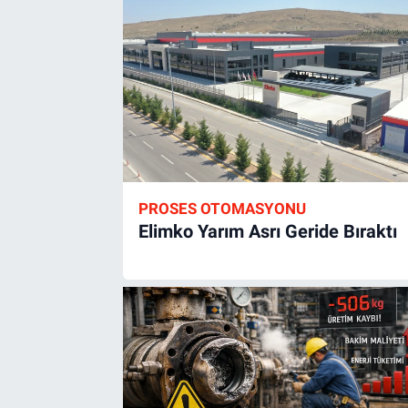
PROSES OTOMASYONU
Elimko Yarım Asrı Geride Bıraktı