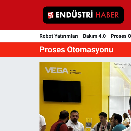
Robot Yatırımları
Robot Yatırımları
Bakım 4.0
Proses 
Bakım 4.0
Proses Otomasyonu
Proses Otomasyonu
Makina
Otomasyon
Depolama Çözümleri
İnşaat ve Malzeme
HaberOrtak