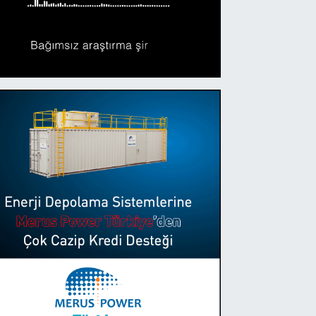
düstriyel Tartım Sistemlerinde Galva
den Önemlidir?