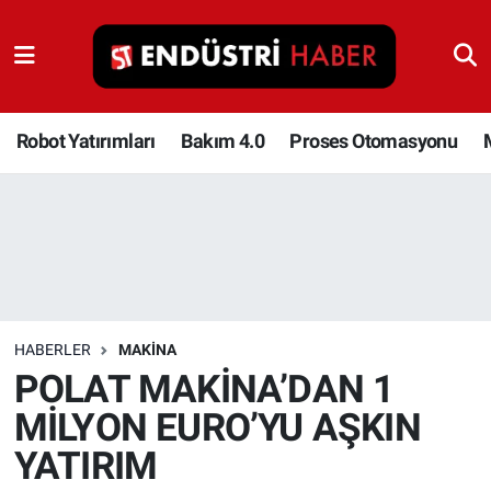
Robot Yatırımları
Bakım 4.0
Robot Yatırımları
Bakım 4.0
Proses Otomasyonu
Proses Otomasyonu
Makina
Otomasyon
HABERLER
MAKINA
Depolama Çözümleri
POLAT MAKİNA’DAN 1
MİLYON EURO’YU AŞKIN
İnşaat ve Malzeme
YATIRIM
HaberOrtak