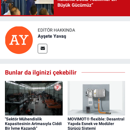
Büyük Gücümüz”
EDITÖR HAKKINDA
Ayşete Yavaş
Bunlar da ilginizi çekebilir
"Sektör Mühendislik
MOVIMOT® flexible: Desantral
Kapasitesinin Artmasıyla Ciddi
Yapıda Esnek ve Modüler
Bir İvme Kazandı"
Sürücü Sistemi