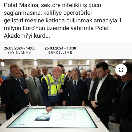
Polat Makina; sektöre nitelikli iş gücü
EndüstriST
sağlanmasına, kalifiye operatörler
geliştirilmesine katkıda bulunmak amacıyla 1
Enerjisini Üreten Fabrikalar
milyon Euro’nun üzerinde yatırımla Polat
Akademi’yi kurdu.
Endüstri 4.0 Uygulamaları
26.03.2024 - 14:00
26.03.2024 - 13:30
YAYINLANMA
GÜNCELLEME
Ağır Sanayi Çözümleri