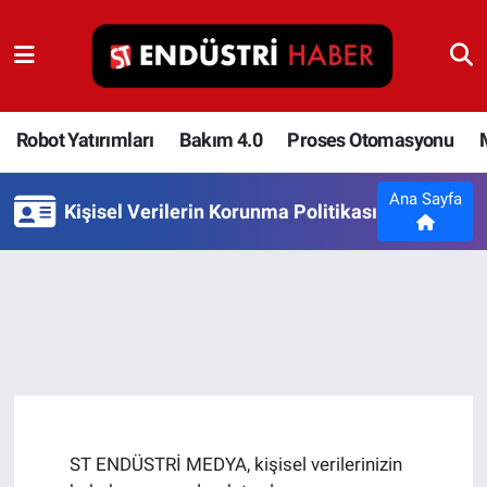
Robot Yatırımları
Bakım 4.0
Robot Yatırımları
Bakım 4.0
Proses Otomasyonu
Proses Otomasyonu
Ana Sayfa
Kişisel Verilerin Korunma Politikası
Makina
Otomasyon
Depolama Çözümleri
İnşaat ve Malzeme
ST ENDÜSTRİ MEDYA, kişisel verilerinizin
HaberOrtak