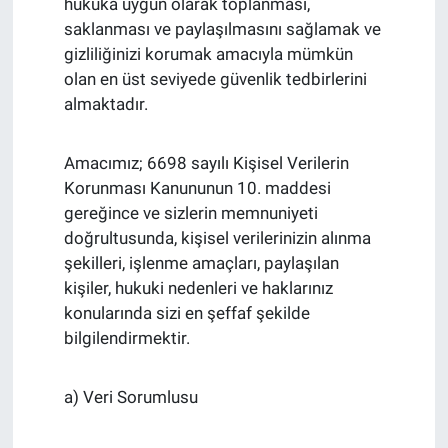
hukuka uygun olarak toplanması,
saklanması ve paylaşılmasını sağlamak ve
EndüstriST
gizliliğinizi korumak amacıyla mümkün
olan en üst seviyede güvenlik tedbirlerini
Enerjisini Üreten Fabrikalar
almaktadır.
Endüstri 4.0 Uygulamaları
Amacımız; 6698 sayılı Kişisel Verilerin
Korunması Kanununun 10. maddesi
Ağır Sanayi Çözümleri
gereğince ve sizlerin memnuniyeti
doğrultusunda, kişisel verilerinizin alınma
şekilleri, işlenme amaçları, paylaşılan
kişiler, hukuki nedenleri ve haklarınız
konularında sizi en şeffaf şekilde
bilgilendirmektir.
a) Veri Sorumlusu