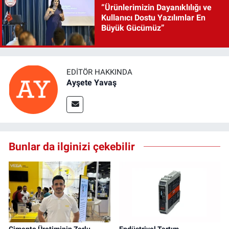
“Ürünlerimizin Dayanıklılığı ve
Kullanıcı Dostu Yazılımlar En
Büyük Gücümüz”
EDITÖR HAKKINDA
Ayşete Yavaş
Bunlar da ilginizi çekebilir
Çimento Üretiminin Zorlu
Endüstriyel Tartım