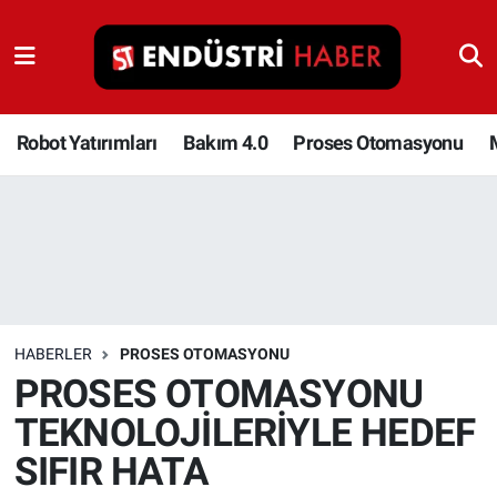
Robot Yatırımları
Bakım 4.0
Robot Yatırımları
Bakım 4.0
Proses Otomasyonu
Proses Otomasyonu
Makina
Otomasyon
HABERLER
PROSES OTOMASYONU
Depolama Çözümleri
PROSES OTOMASYONU
TEKNOLOJİLERİYLE HEDEF
İnşaat ve Malzeme
SIFIR HATA
HaberOrtak