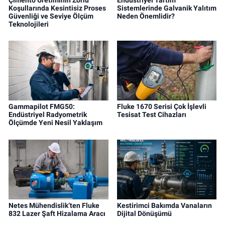
Koşullarında Kesintisiz Proses
Sistemlerinde Galvanik Yalıtım
Güvenliği ve Seviye Ölçüm
Neden Önemlidir?
Teknolojileri
Gammapilot FMG50:
Fluke 1670 Serisi Çok İşlevli
Endüstriyel Radyometrik
Tesisat Test Cihazları
Ölçümde Yeni Nesil Yaklaşım
Netes Mühendislik’ten Fluke
Kestirimci Bakımda Vanaların
832 Lazer Şaft Hizalama Aracı
Dijital Dönüşümü