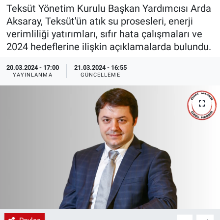
Teksüt Yönetim Kurulu Başkan Yardımcısı Arda
EndüstriST
Aksaray, Teksüt'ün atık su prosesleri, enerji
verimliliği yatırımları, sıfır hata çalışmaları ve
Enerjisini Üreten Fabrikalar
2024 hedeflerine ilişkin açıklamalarda bulundu.
Endüstri 4.0 Uygulamaları
20.03.2024 - 17:00
21.03.2024 - 16:55
YAYINLANMA
GÜNCELLEME
Ağır Sanayi Çözümleri