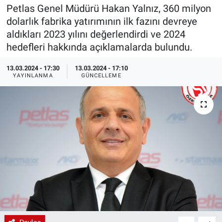
Petlas Genel Müdürü Hakan Yalnız, 360 milyon
EndüstriST
dolarlık fabrika yatırımının ilk fazını devreye
aldıkları 2023 yılını değerlendirdi ve 2024
Enerjisini Üreten Fabrikalar
hedefleri hakkında açıklamalarda bulundu.
Endüstri 4.0 Uygulamaları
13.03.2024 - 17:30
13.03.2024 - 17:10
YAYINLANMA
GÜNCELLEME
Ağır Sanayi Çözümleri