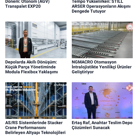
Dönem: Otonom (AGV)
Tempo Yükselirken: STILL
Transpalet EXP20
ARSER Operasyonların Akışını
Dengede Tutuyor
Depolarda Akıllı Dönüşüm:
NGMACRO Otomasyon
Küçük Parça Yönetiminde
İntralojistikte Yenilikçi Ürünler
Modula Flexibox Yaklaşımı
Geliştiriyor
AS/RS Sistemlerinde Stacker
Ertaş Raf, Anahtar Teslim Depo
Crane Performansını
Çözümleri Sunacak
Belirleyen Altyapı Teknolojileri