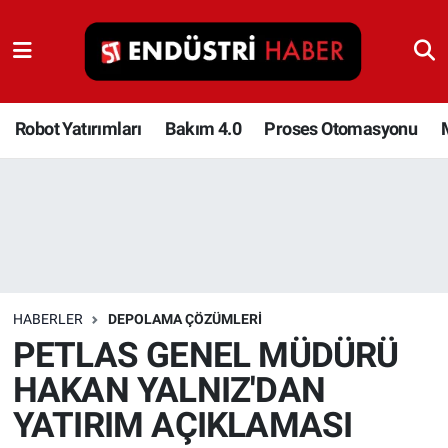
Robot Yatırımları
Bakım 4.0
Robot Yatırımları
Bakım 4.0
Proses Otomasyonu
Proses Otomasyonu
Makina
Otomasyon
HABERLER
DEPOLAMA ÇÖZÜMLERI
Depolama Çözümleri
PETLAS GENEL MÜDÜRÜ
HAKAN YALNIZ'DAN
İnşaat ve Malzeme
YATIRIM AÇIKLAMASI
HaberOrtak