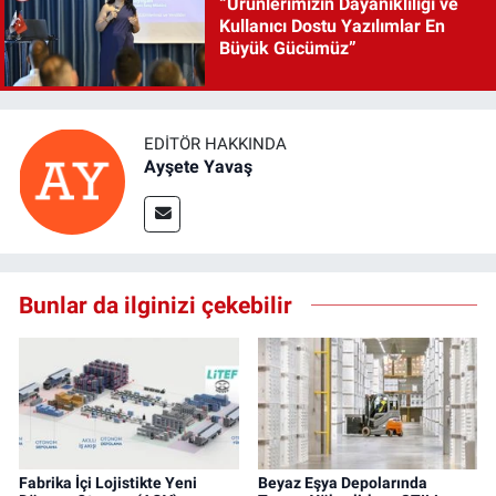
“Ürünlerimizin Dayanıklılığı ve
Kullanıcı Dostu Yazılımlar En
Büyük Gücümüz”
EDITÖR HAKKINDA
Ayşete Yavaş
Bunlar da ilginizi çekebilir
Fabrika İçi Lojistikte Yeni
Beyaz Eşya Depolarında