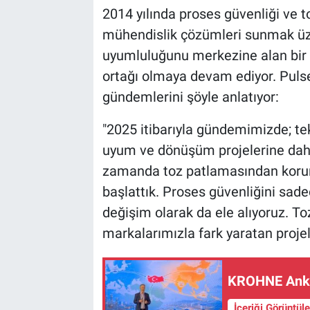
2014 yılında proses güvenliği ve 
mühendislik çözümleri sunmak üz
uyumluluğunu merkezine alan bir 
ortağı olmaya devam ediyor. Puls
gündemlerini şöyle anlatıyor:
"2025 itibarıyla gündemimizde; te
uyum ve dönüşüm projelerine daha
zamanda toz patlamasından korun
başlattık. Proses güvenliğini sade
değişim olarak da ele alıyoruz. To
markalarımızla fark yaratan projel
KROHNE Ankar
İçeriği Görüntül