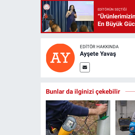
EDITÖRÜN SEÇTIĞI
“Ürünlerimizin
En Büyük Gü
EDITÖR HAKKINDA
Ayşete Yavaş
Bunlar da ilginizi çekebilir