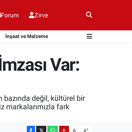
Forum
Zirve
i
İnşaat ve Malzeme
İmzası Var:
azında değil, kültürel bir
iz markalarımızla fark
-
+
A
A