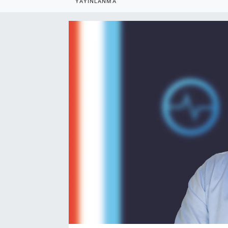
YAYINLANMA
EndüstriST
Enerjisini Üreten Fabrikalar
Endüstri 4.0 Uygulamaları
Ağır Sanayi Çözümleri