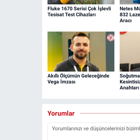
Fluke 1670 Serisi Çok İşlevli
Netes Mü
Tesisat Test Cihazları
832 Laze
Aracı
Akıllı Ölçümün Geleceğinde
Soğutma 
Vega İmzası
Kesintis
Anahtarı
Yorumlar