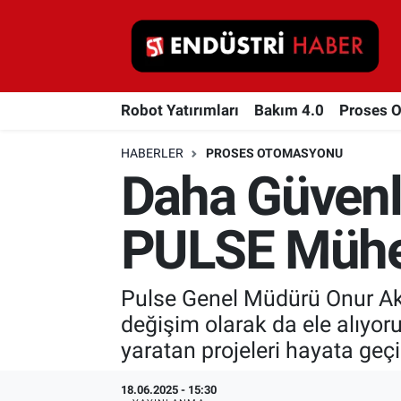
Robot Yatırımları
Robot Yatırımları
Bakım 4.0
Proses 
Bakım 4.0
HABERLER
PROSES OTOMASYONU
Proses Otomasyonu
Daha Güvenli
Makina
PULSE Mühe
Otomasyon
Pulse Genel Müdürü Onur Akg
Depolama Çözümleri
değişim olarak da ele alıyor
İnşaat ve Malzeme
yaratan projeleri hayata geçi
HaberOrtak
18.06.2025 - 15:30