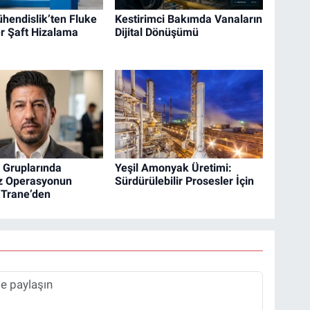
hendislik’ten Fluke
Kestirimci Bakımda Vanaların
r Şaft Hizalama
Dijital Dönüşümü
Gruplarında
Yeşil Amonyak Üretimi:
iz Operasyonun
Sürdürülebilir Prosesler İçin
 Trane’den