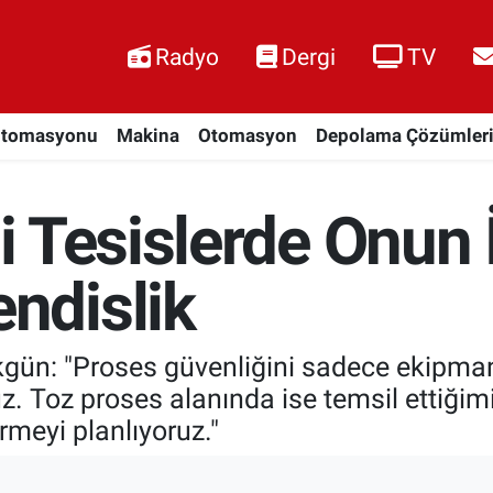
Radyo
Dergi
TV
Otomasyonu
Makina
Otomasyon
Depolama Çözümler
 Tesislerde Onun 
ndislik
ün: "Proses güvenliğini sadece ekipman b
uz. Toz proses alanında ise temsil ettiğim
rmeyi planlıyoruz."