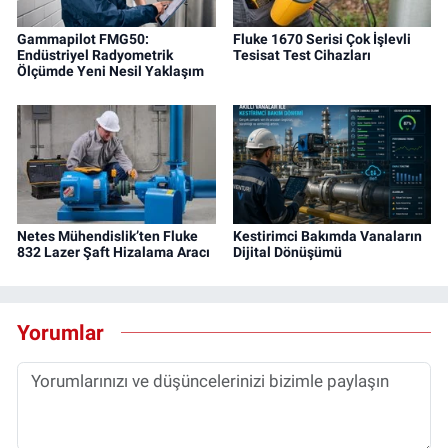
Gammapilot FMG50:
Fluke 1670 Serisi Çok İşlevli
Endüstriyel Radyometrik
Tesisat Test Cihazları
Ölçümde Yeni Nesil Yaklaşım
Netes Mühendislik’ten Fluke
Kestirimci Bakımda Vanaların
832 Lazer Şaft Hizalama Aracı
Dijital Dönüşümü
Yorumlar