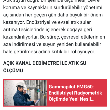
Atık suyun doğru bir şekilde ölçülmesi, çevre
koruma ve kaynakların sürdürülebilir yönetimi
açısından her geçen gün daha büyük bir önem
kazanıyor. Endüstriyel ve evsel atık sular,
arıtma tesislerinde işlenerek doğaya geri
kazandırılıyorlar. Bu süreç, çevresel etkilerin en
aza indirilmesi ve suyun yeniden kullanılabilir
hale getirilmesi adına kritik bir rol oynuyor.
AÇIK KANAL DEBİMETRE İLE ATIK SU
ÖLÇÜMÜ
Gammapilot FMG50:
Endüstriyel Radyometrik
Ölçümde Yeni Nesil
Yaklaşım