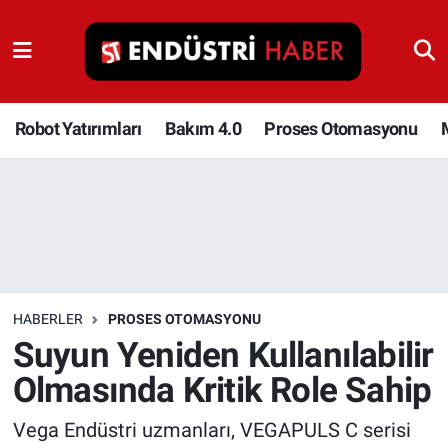
Robot Yatırımları
Bakım 4.0
Robot Yatırımları
Bakım 4.0
Proses Otomasyonu
Proses Otomasyonu
Makina
Otomasyon
HABERLER
PROSES OTOMASYONU
Depolama Çözümleri
Suyun Yeniden Kullanılabilir
Olmasında Kritik Role Sahip
İnşaat ve Malzeme
Vega Endüstri uzmanları, VEGAPULS C serisi
HaberOrtak