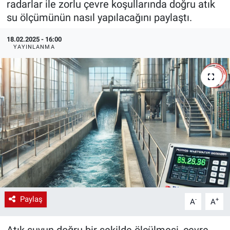
radarlar ile zorlu çevre koşullarında doğru atık
su ölçümünün nasıl yapılacağını paylaştı.
EndüstriST
18.02.2025 - 16:00
Enerjisini Üreten Fabrikalar
YAYINLANMA
Endüstri 4.0 Uygulamaları
Ağır Sanayi Çözümleri
Paylaş
-
+
A
A