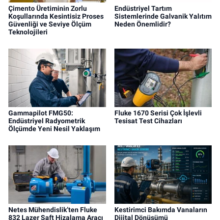
Çimento Üretiminin Zorlu
Endüstriyel Tartım
Koşullarında Kesintisiz Proses
Sistemlerinde Galvanik Yalıtım
Güvenliği ve Seviye Ölçüm
Neden Önemlidir?
Teknolojileri
Gammapilot FMG50:
Fluke 1670 Serisi Çok İşlevli
Endüstriyel Radyometrik
Tesisat Test Cihazları
Ölçümde Yeni Nesil Yaklaşım
Netes Mühendislik’ten Fluke
Kestirimci Bakımda Vanaların
832 Lazer Şaft Hizalama Aracı
Dijital Dönüşümü