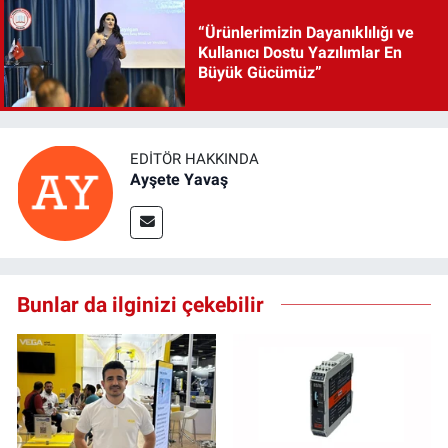
“Ürünlerimizin Dayanıklılığı ve
Kullanıcı Dostu Yazılımlar En
Büyük Gücümüz”
EDITÖR HAKKINDA
Ayşete Yavaş
Bunlar da ilginizi çekebilir