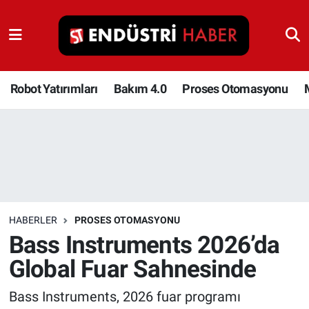
Robot Yatırımları
Bakım 4.0
Robot Yatırımları
Bakım 4.0
Proses Otomasyonu
Proses Otomasyonu
Makina
Otomasyon
HABERLER
PROSES OTOMASYONU
Depolama Çözümleri
Bass Instruments 2026’da
Global Fuar Sahnesinde
İnşaat ve Malzeme
Bass Instruments, 2026 fuar programı
HaberOrtak