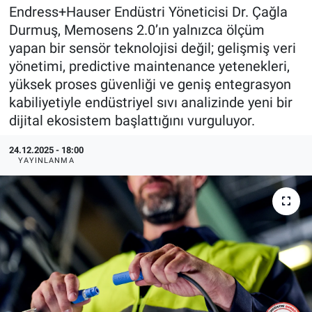
Endress+Hauser Endüstri Yöneticisi Dr. Çağla
EndüstriST
Durmuş, Memosens 2.0’ın yalnızca ölçüm
yapan bir sensör teknolojisi değil; gelişmiş veri
Enerjisini Üreten Fabrikalar
yönetimi, predictive maintenance yetenekleri,
yüksek proses güvenliği ve geniş entegrasyon
Endüstri 4.0 Uygulamaları
kabiliyetiyle endüstriyel sıvı analizinde yeni bir
dijital ekosistem başlattığını vurguluyor.
Ağır Sanayi Çözümleri
24.12.2025 - 18:00
YAYINLANMA