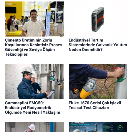
Çimento Üretiminin Zorlu
Endüstriyel Tartım
Koşullarında Kesintisiz Proses
Sistemlerinde Galvanik Yalıtım
Güvenliği ve Seviye Ölçüm
Neden Önemlidir?
Teknolojileri
Gammapilot FMG50:
Fluke 1670 Serisi Çok İşlevli
Endüstriyel Radyometrik
Tesisat Test Cihazları
Ölçümde Yeni Nesil Yaklaşım