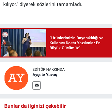
kılıyor." diyerek sözlerini tamamladı.
“Ürünlerimizin Dayanıklılığı ve
Kullanıcı Dostu Yazılımlar En
Büyük Gücümüz”
EDITÖR HAKKINDA
Ayşete Yavaş
Bunlar da ilginizi çekebilir