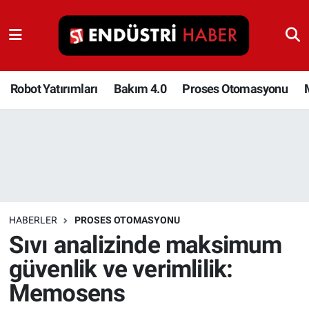
Robot Yatırımları
Bakım 4.0
Robot Yatırımları
Bakım 4.0
Proses Otomasyonu
Proses Otomasyonu
Makina
Otomasyon
HABERLER
PROSES OTOMASYONU
Depolama Çözümleri
Sıvı analizinde maksimum
güvenlik ve verimlilik:
İnşaat ve Malzeme
Memosens
HaberOrtak