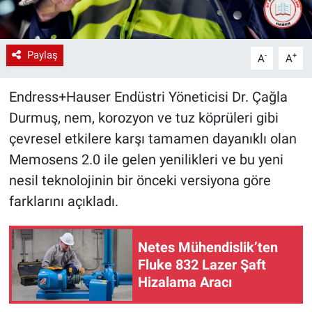
Paylaş
-
+
A
A
Endress+Hauser Endüstri Yöneticisi Dr. Çağla
Durmuş, nem, korozyon ve tuz köprüleri gibi
çevresel etkilere karşı tamamen dayanıklı olan
Memosens 2.0 ile gelen yenilikleri ve bu yeni
nesil teknolojinin bir önceki versiyona göre
farklarını açıkladı.
Netes Mühendislik’ten
Fluke 832 Lazer Şaft
Hizalama Aracı