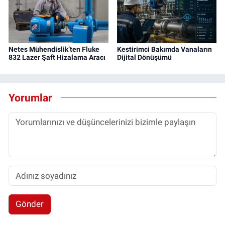
Netes Mühendislik’ten Fluke
Kestirimci Bakımda Vanaların
832 Lazer Şaft Hizalama Aracı
Dijital Dönüşümü
Yorumlar
Gönder