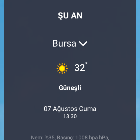
EndüstriST
ŞU AN
Enerjisini Üreten Fabrikalar
Bursa
Endüstri 4.0 Uygulamaları
Ağır Sanayi Çözümleri
°
32
Güneşli
07 Ağustos Cuma
13:30
Nem: %35, Basınç: 1008 hpa hPa,