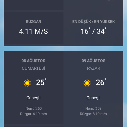
RÜZGAR
EN DÜŞÜK / EN YÜKSEK
°
°
4.11 M/S
16
/ 34
08 AĞUSTOS
09 AĞUSTOS
CUMARTESI
PAZAR
°
°
25
26
Güneşli
Güneşli
Nem: %50
Nem: %53
Rüzgar: 6.19 m/s
Rüzgar: 8.19 m/s