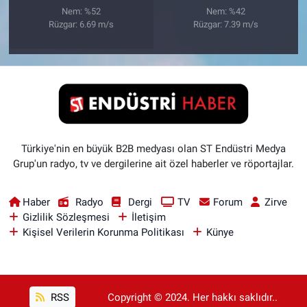
Nem: %52
Nem: %42
Rüzgar: 6.69 m/s
Rüzgar: 7.39 m/s
Türkiye'nin en büyük B2B medyası olan ST Endüstri Medya
Grup'un radyo, tv ve dergilerine ait özel haberler ve röportajlar.
Haber
Radyo
Dergi
TV
Forum
Zirve
Gizlilik Sözleşmesi
İletişim
Kişisel Verilerin Korunma Politikası
Künye
RSS
Copyright © 2024. Her hakkı saklıdır..