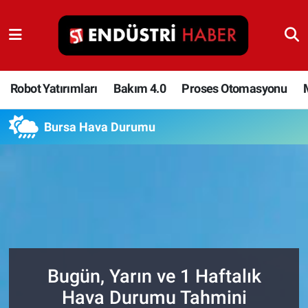
Robot Yatırımları
Bakım 4.0
Robot Yatırımları
Bakım 4.0
Proses Otomasyonu
Proses Otomasyonu
Bursa Hava Durumu
Makina
Otomasyon
Depolama Çözümleri
İnşaat ve Malzeme
Bugün, Yarın ve 1 Haftalık
Hava Durumu Tahmini
HaberOrtak