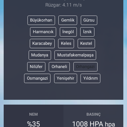
Rüzgar: 4.11 m/s
Büyükorhan
Gemlik
Gürsu
Harmancık
İnegöl
İznik
Karacabey
Keles
Kestel
Mudanya
Mustafakemalpaşa
Nilüfer
Orhaneli
Orhangazi
Osmangazi
Yenişehir
Yıldırım
NEM
BASINÇ
%35
1008 HPA
hpa