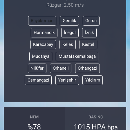
Rüzgar: 2.50 m/s
Büyükorhan
Gemlik
Gürsu
Harmancık
İnegöl
İznik
Karacabey
Keles
Kestel
Mudanya
Mustafakemalpaşa
Nilüfer
Orhaneli
Orhangazi
Osmangazi
Yenişehir
Yıldırım
NEM
BASINÇ
%78
1015 HPA
hpa