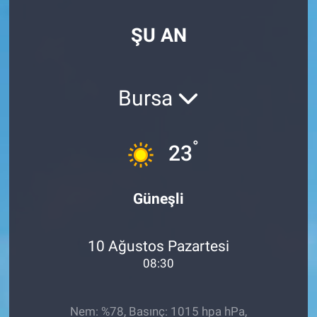
EndüstriST
ŞU AN
Enerjisini Üreten Fabrikalar
Bursa
Endüstri 4.0 Uygulamaları
Ağır Sanayi Çözümleri
°
23
Güneşli
10 Ağustos Pazartesi
08:30
Nem: %78, Basınç: 1015 hpa hPa,