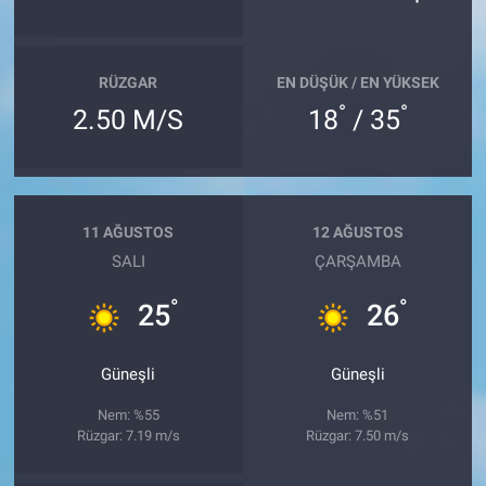
RÜZGAR
EN DÜŞÜK / EN YÜKSEK
°
°
2.50 M/S
18
/ 35
11 AĞUSTOS
12 AĞUSTOS
SALI
ÇARŞAMBA
°
°
25
26
Güneşli
Güneşli
Nem: %55
Nem: %51
Rüzgar: 7.19 m/s
Rüzgar: 7.50 m/s