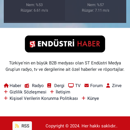
Nem: %53
Nem: %57
Rüzgar: 6.61 m/s
Rüzgar: 7.11 m/s
Türkiye'nin en büyük B2B medyası olan ST Endüstri Medya
Grup'un radyo, tv ve dergilerine ait özel haberler ve röportajlar.
Haber
Radyo
Dergi
TV
Forum
Zirve
Gizlilik Sözleşmesi
İletişim
Kişisel Verilerin Korunma Politikası
Künye
RSS
Copyright © 2024. Her hakkı saklıdır..