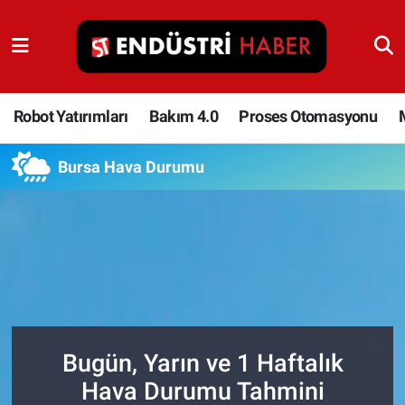
Robot Yatırımları
Bakım 4.0
Robot Yatırımları
Bakım 4.0
Proses Otomasyonu
Proses Otomasyonu
Bursa Hava Durumu
Makina
Otomasyon
Depolama Çözümleri
İnşaat ve Malzeme
Bugün, Yarın ve 1 Haftalık
Hava Durumu Tahmini
HaberOrtak