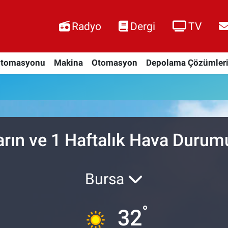
Radyo
Dergi
TV
Otomasyonu
Makina
Otomasyon
Depolama Çözümler
arın ve 1 Haftalık Hava Durum
Bursa
°
32