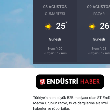
08 AĞUSTOS
09 AĞUSTO
CUMARTESI
PAZAR
°
25
26
Güneşli
Güneşli
Nem: %50
Nem: %53
Rüzgar: 6.19 m/s
Rüzgar: 8.19 m/
Türkiye'nin en büyük B2B medyası olan ST Endü
Medya Grup'un radyo, tv ve dergilerine ait özel
haberler ve röportajlar.