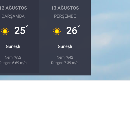
12 AĞUSTOS
13 AĞUSTOS
ÇARŞAMBA
PERŞEMBE
°
°
25
26
Güneşli
Güneşli
Nem: %52
Nem: %42
Rüzgar: 6.69 m/s
Rüzgar: 7.39 m/s