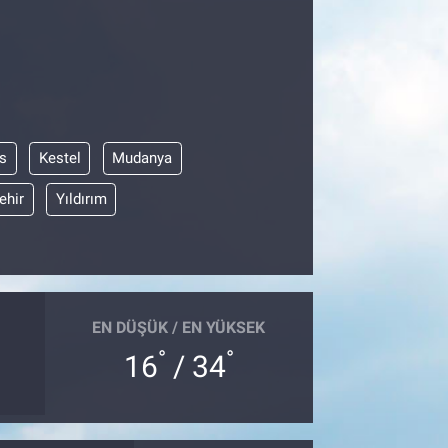
s
Kestel
Mudanya
ehir
Yıldırım
EN DÜŞÜK / EN YÜKSEK
°
°
16
/ 34