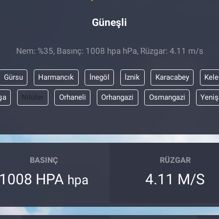
Güneşli
Nem: %35, Basınç: 1008 hpa hPa, Rüzgar: 4.11 m/s
Gürsu
Harmancık
İnegöl
İznik
Karacabey
Kele
şa
Nilüfer
Orhaneli
Orhangazi
Osmangazi
Yeniş
BASINÇ
RÜZGAR
1008 HPA
4.11 M/S
hpa