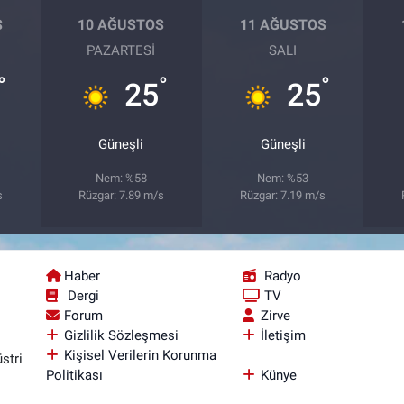
S
10 AĞUSTOS
11 AĞUSTOS
PAZARTESI
SALI
°
°
°
25
25
Güneşli
Güneşli
Nem: %58
Nem: %53
s
Rüzgar: 7.89 m/s
Rüzgar: 7.19 m/s
Haber
Radyo
Dergi
TV
Forum
Zirve
Gizlilik Sözleşmesi
İletişim
Kişisel Verilerin Korunma
stri
Politikası
Künye