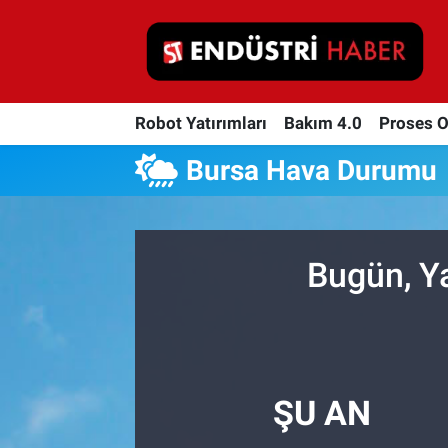
Robot Yatırımları
Robot Yatırımları
Bakım 4.0
Proses 
Bakım 4.0
Bursa Hava Durumu
Proses Otomasyonu
Makina
Bugün, Y
Otomasyon
Depolama Çözümleri
İnşaat ve Malzeme
ŞU AN
HaberOrtak