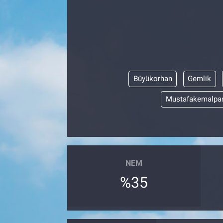
EndüstriST
Enerjisini Üreten Fabrikalar
Endüstri 4.0 Uygulamaları
Büyükorhan
Gemlik
Ağır Sanayi Çözümleri
Mustafakemalpa
NEM
%35