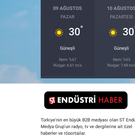
09 AĞUSTOS
10 AĞUSTO
PAZAR
PAZARTESI
°
30
30
Güneşli
Güneşli
Nem: %67
Nem: %63
Rüzgar: 6.61 m/s
Rüzgar: 7.69 m/
Türkiye'nin en büyük B2B medyası olan ST Endü
Medya Grup'un radyo, tv ve dergilerine ait özel
haberler ve röportajlar.