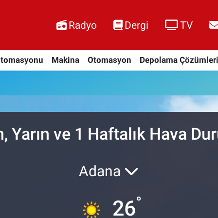
Radyo
Dergi
TV
Otomasyonu
Makina
Otomasyon
Depolama Çözümler
 Yarın ve 1 Haftalık Hava D
Adana
°
26