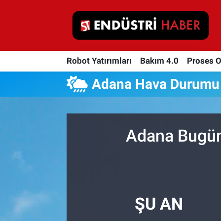
Robot Yatırımları
Robot Yatırımları
Bakım 4.0
Proses 
Bakım 4.0
Adana Hava Durumu
Proses Otomasyonu
Makina
Adana Bugün,
Otomasyon
Depolama Çözümleri
İnşaat ve Malzeme
ŞU AN
HaberOrtak