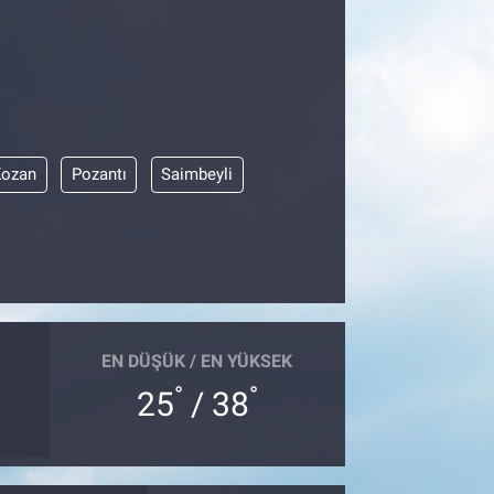
Kozan
Pozantı
Saimbeyli
EN DÜŞÜK / EN YÜKSEK
°
°
25
/ 38