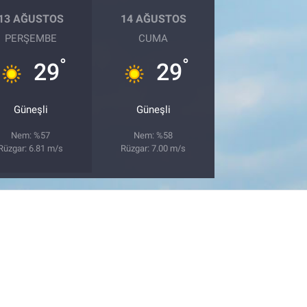
13 AĞUSTOS
14 AĞUSTOS
PERŞEMBE
CUMA
°
°
29
29
Güneşli
Güneşli
Nem: %57
Nem: %58
Rüzgar: 6.81 m/s
Rüzgar: 7.00 m/s