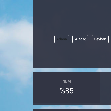
EndüstriST
Enerjisini Üreten Fabrikalar
Endüstri 4.0 Uygulamaları
Adana
Aladağ
Ceyhan
Ağır Sanayi Çözümleri
NEM
%85