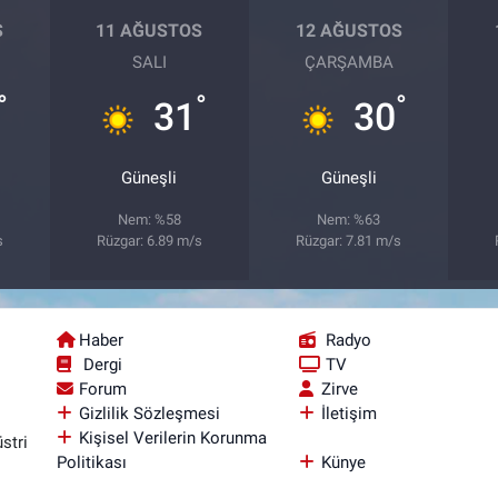
S
11 AĞUSTOS
12 AĞUSTOS
SALI
ÇARŞAMBA
°
°
°
31
30
Güneşli
Güneşli
Nem: %58
Nem: %63
s
Rüzgar: 6.89 m/s
Rüzgar: 7.81 m/s
Haber
Radyo
Dergi
TV
Forum
Zirve
Gizlilik Sözleşmesi
İletişim
Kişisel Verilerin Korunma
stri
Politikası
Künye