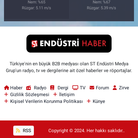
Nem: %65
Nem: %67
Rüzgar: 5.11 m/s
Rüzgar: 5.39 m/s
Türkiye'nin en büyük B2B medyası olan ST Endüstri Medya
Grup'un radyo, tv ve dergilerine ait özel haberler ve röportajlar.
Haber
Radyo
Dergi
TV
Forum
Zirve
Gizlilik Sözleşmesi
İletişim
Kişisel Verilerin Korunma Politikası
Künye
RSS
Copyright © 2024. Her hakkı saklıdır..