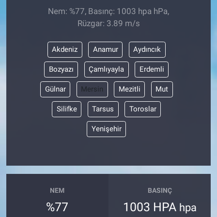
Nem: %77, Basınç: 1003 hpa hPa,
Rüzgar: 3.89 m/s
Akdeniz
Anamur
Aydıncık
Bozyazı
Çamlıyayla
Erdemli
Gülnar
Mersin
Mezitli
Mut
Silifke
Tarsus
Toroslar
Yenişehir
NEM
BASINÇ
%77
1003 HPA
hpa