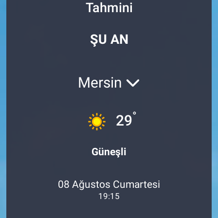
Tahmini
EndüstriST
ŞU AN
Enerjisini Üreten Fabrikalar
Endüstri 4.0 Uygulamaları
Mersin
Ağır Sanayi Çözümleri
°
29
Güneşli
08 Ağustos Cumartesi
19:15