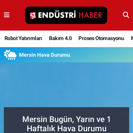
Robot Yatırımları
Bakım 4.0
Robot Yatırımları
Bakım 4.0
Proses Otomasyonu
Proses Otomasyonu
Mersin Hava Durumu
Makina
Otomasyon
Depolama Çözümleri
İnşaat ve Malzeme
Mersin Bugün, Yarın ve 1
Haftalık Hava Durumu
HaberOrtak