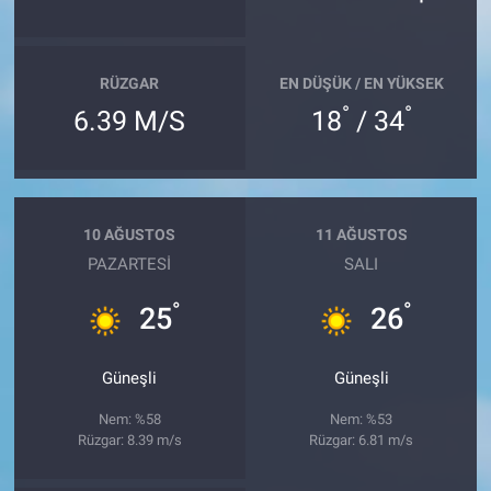
RÜZGAR
EN DÜŞÜK / EN YÜKSEK
°
°
6.39 M/S
18
/ 34
10 AĞUSTOS
11 AĞUSTOS
PAZARTESI
SALI
°
°
25
26
Güneşli
Güneşli
Nem: %58
Nem: %53
Rüzgar: 8.39 m/s
Rüzgar: 6.81 m/s