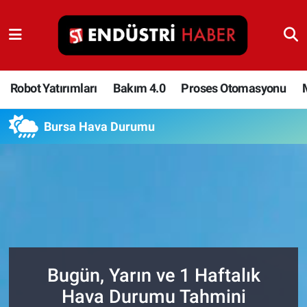
Robot Yatırımları
Bakım 4.0
Robot Yatırımları
Bakım 4.0
Proses Otomasyonu
Proses Otomasyonu
Bursa Hava Durumu
Makina
Otomasyon
Depolama Çözümleri
İnşaat ve Malzeme
Bugün, Yarın ve 1 Haftalık
Hava Durumu Tahmini
HaberOrtak