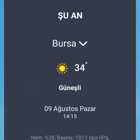
EndüstriST
ŞU AN
Enerjisini Üreten Fabrikalar
Bursa
Endüstri 4.0 Uygulamaları
Ağır Sanayi Çözümleri
°
34
Güneşli
09 Ağustos Pazar
14:15
Nem: %38, Basınç: 1011 hpa hPa,