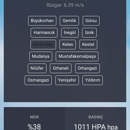
Rüzgar: 6.39 m/s
Büyükorhan
Gemlik
Gürsu
Harmancık
İnegöl
İznik
Karacabey
Keles
Kestel
Mudanya
Mustafakemalpaşa
Nilüfer
Orhaneli
Orhangazi
Osmangazi
Yenişehir
Yıldırım
NEM
BASINÇ
%38
1011 HPA
hpa