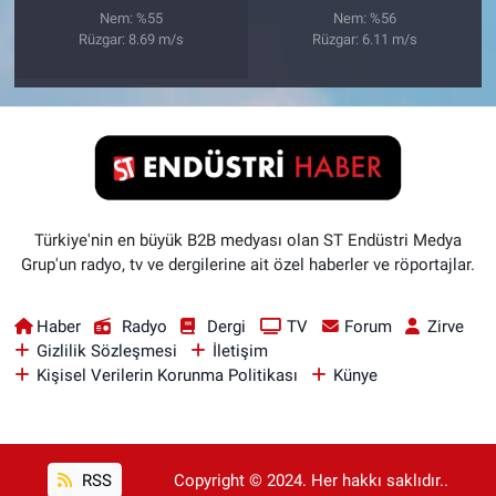
Nem: %55
Nem: %56
Rüzgar: 8.69 m/s
Rüzgar: 6.11 m/s
Türkiye'nin en büyük B2B medyası olan ST Endüstri Medya
Grup'un radyo, tv ve dergilerine ait özel haberler ve röportajlar.
Haber
Radyo
Dergi
TV
Forum
Zirve
Gizlilik Sözleşmesi
İletişim
Kişisel Verilerin Korunma Politikası
Künye
RSS
Copyright © 2024. Her hakkı saklıdır..