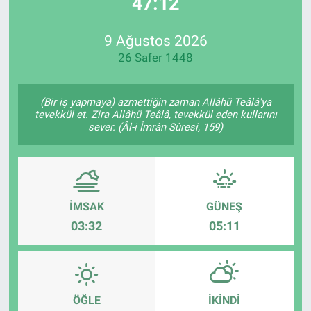
47:11
EndüstriST
9 Ağustos 2026
26 Safer 1448
Enerjisini Üreten Fabrikalar
Endüstri 4.0 Uygulamaları
(Bir iş yapmaya) azmettiğin zaman Allâhü Teâlâ'ya
tevekkül et. Zira Allâhü Teâlâ, tevekkül eden kullarını
sever. (Âl-i İmrân Sûresi, 159)
Ağır Sanayi Çözümleri
İMSAK
GÜNEŞ
03:32
05:11
ÖĞLE
İKINDI