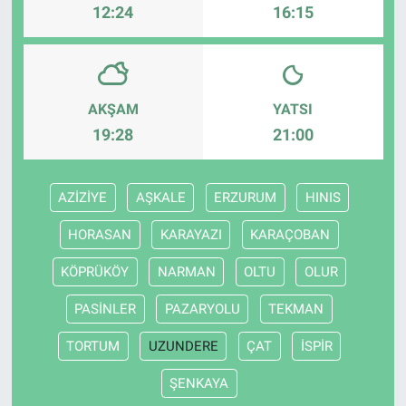
12:24
16:15
AKŞAM
YATSI
19:28
21:00
AZİZİYE
AŞKALE
ERZURUM
HINIS
HORASAN
KARAYAZI
KARAÇOBAN
KÖPRÜKÖY
NARMAN
OLTU
OLUR
PASİNLER
PAZARYOLU
TEKMAN
TORTUM
UZUNDERE
ÇAT
İSPİR
ŞENKAYA