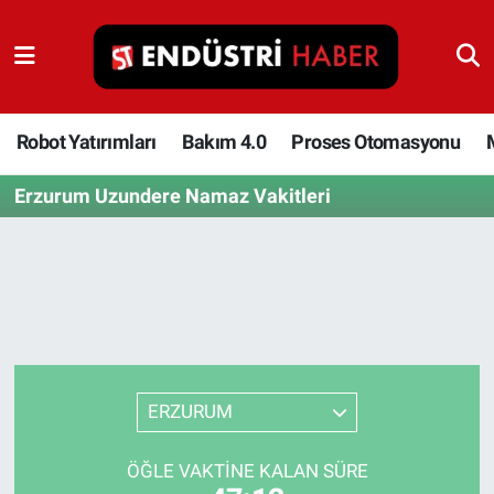
Robot Yatırımları
Bakım 4.0
Robot Yatırımları
Bakım 4.0
Proses Otomasyonu
Erzurum Uzundere Namaz Vakitleri
Proses Otomasyonu
Makina
Otomasyon
Depolama Çözümleri
ERZURUM
İnşaat ve Malzeme
ÖĞLE VAKTINE KALAN SÜRE
HaberOrtak