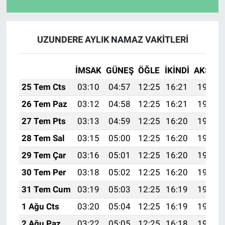
UZUNDERE AYLIK NAMAZ VAKITLERI
İMSAK
GÜNEŞ
ÖĞLE
İKINDI
AKŞAM
25 Tem Cts
03:10
04:57
12:25
16:21
19:44
26 Tem Paz
03:12
04:58
12:25
16:21
19:43
27 Tem Pts
03:13
04:59
12:25
16:20
19:42
28 Tem Sal
03:15
05:00
12:25
16:20
19:41
29 Tem Çar
03:16
05:01
12:25
16:20
19:40
30 Tem Per
03:18
05:02
12:25
16:20
19:39
31 Tem Cum
03:19
05:03
12:25
16:19
19:38
1 Ağu Cts
03:20
05:04
12:25
16:19
19:37
2 Ağu Paz
03:22
05:05
12:25
16:18
19:36