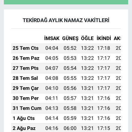
TEKİRDAĞ AYLIK NAMAZ VAKITLERI
İMSAK
GÜNEŞ
ÖĞLE
İKINDI
AKŞAM
25 Tem Cts
04:04
05:52
13:22
17:18
20:41
26 Tem Paz
04:05
05:53
13:22
17:17
20:40
27 Tem Pts
04:07
05:54
13:22
17:17
20:39
28 Tem Sal
04:08
05:55
13:22
17:17
20:38
29 Tem Çar
04:10
05:56
13:21
17:17
20:37
30 Tem Per
04:11
05:57
13:21
17:16
20:36
31 Tem Cum
04:13
05:58
13:21
17:16
20:35
1 Ağu Cts
04:14
05:59
13:21
17:16
20:34
2 Ağu Paz
04:16
06:00
13:21
17:15
20:33