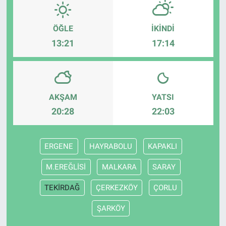
ÖĞLE
İKINDI
13:21
17:14
AKŞAM
YATSI
20:28
22:03
ERGENE
HAYRABOLU
KAPAKLI
M.EREĞLİSİ
MALKARA
SARAY
TEKİRDAĞ
ÇERKEZKÖY
ÇORLU
ŞARKÖY