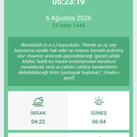
05:23:19
EndüstriST
6 Ağustos 2026
23 Safer 1448
Enerjisini Üreten Fabrikalar
Endüstri 4.0 Uygulamaları
Resûlullah (s.a.v.) buyurdular: "Kimde şu üç şey
bulunursa sevâbı hak eder ve imanını kemâle erdirmiş
olur: İnsanlar arasında geçinebileceği (güzel) ahlâk,
Ağır Sanayi Çözümleri
Allâhü Teâlâ'nın haram kıldıklarından kendisini
menedecek verâ ve cahilin cahilce hareketlerini
defedebileceği hilim (yumuşak huyluluk)." (Hadis-i
şerif)
İMSAK
GÜNEŞ
04:22
06:04