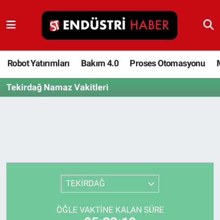
Robot Yatırımları
Bakım 4.0
Robot Yatırımları
Bakım 4.0
Proses Otomasyonu
Tekirdağ Namaz Vakitleri
Proses Otomasyonu
Makina
Otomasyon
Depolama Çözümleri
TEKİRDAĞ
İnşaat ve Malzeme
ÖĞLE VAKTINE KALAN SÜRE
HaberOrtak