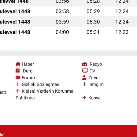
ulevvel 1448
03:56
05:28
12:24
ulevvel 1448
03:58
05:29
12:24
ulevvel 1448
03:59
05:30
12:24
ulevvel 1448
04:00
05:31
12:23
Haber
Radyo
Dergi
TV
Forum
Zirve
Gizlilik Sözleşmesi
İletişim
Kişisel Verilerin Korunma
stri
Politikası
Künye
r..