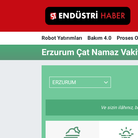
Robot Yatırımları
Robot Yatırımları
Bakım 4.0
Proses 
Bakım 4.0
Erzurum Çat Namaz Vakit
Proses Otomasyonu
Makina
ERZURUM
Otomasyon
Depolama Çözümleri
Ve sizin ilâhınız, 
İnşaat ve Malzeme
HaberOrtak