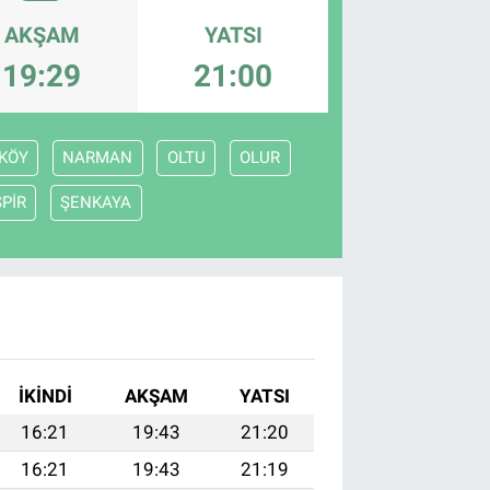
AKŞAM
YATSI
19:29
21:00
KÖY
NARMAN
OLTU
OLUR
SPİR
ŞENKAYA
İKINDI
AKŞAM
YATSI
16:21
19:43
21:20
16:21
19:43
21:19