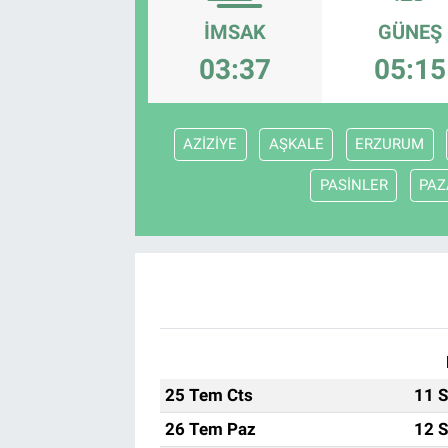
İMSAK
GÜNEŞ
EndüstriST
03:37
05:15
Enerjisini Üreten Fabrikalar
Endüstri 4.0 Uygulamaları
AZİZİYE
AŞKALE
ERZURUM
PASİNLER
PAZ
Ağır Sanayi Çözümleri
25 Tem Cts
11 S
26 Tem Paz
12 S