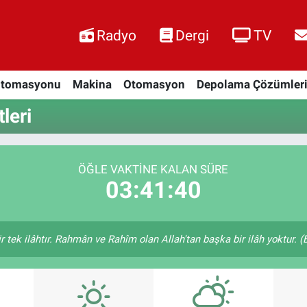
Radyo
Dergi
TV
Otomasyonu
Makina
Otomasyon
Depolama Çözümler
leri
ÖĞLE VAKTINE KALAN SÜRE
03:41:39
bir tek ilâhtır. Rahmân ve Rahîm olan Allah'tan başka bir ilâh yoktur. 