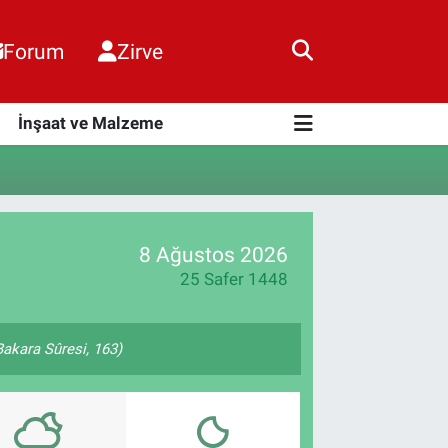
Forum
Zirve
i
İnşaat ve Malzeme
8 Ağustos 2026
25 Safer 1448
(Bakara Sûresi, 163)