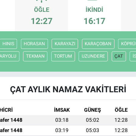
ÖĞLE
İKINDI
12:27
16:17
HINIS
HORASAN
KARAYAZI
KARAÇOBAN
KÖPRÜ
ARYOLU
TEKMAN
TORTUM
UZUNDERE
ÇAT
İ
ÇAT AYLIK NAMAZ VAKITLERI
HİCRİ
İMSAK
GÜNEŞ
ÖĞLE
afer 1448
03:18
05:02
12:28
afer 1448
03:19
05:03
12:28