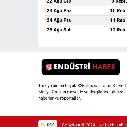
22 Ağu Cts
9 Rebi
23 Ağu Paz
10 Rebi
24 Ağu Pts
11 Rebi
25 Ağu Sal
12 Rebi
Türkiye'nin en büyük B2B medyası olan ST Endü
Medya Grup'un radyo, tv ve dergilerine ait özel
haberler ve röportajlar.
RSS
Copyright © 2024. Her hakkı saklıdı