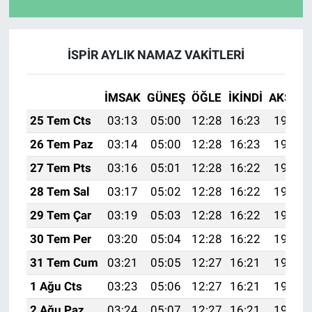
İSPİR AYLIK NAMAZ VAKITLERI
İMSAK
GÜNEŞ
ÖĞLE
İKINDI
AKŞAM
25 Tem Cts
03:13
05:00
12:28
16:23
19:46
26 Tem Paz
03:14
05:00
12:28
16:23
19:45
27 Tem Pts
03:16
05:01
12:28
16:22
19:44
28 Tem Sal
03:17
05:02
12:28
16:22
19:43
29 Tem Çar
03:19
05:03
12:28
16:22
19:42
30 Tem Per
03:20
05:04
12:28
16:22
19:41
31 Tem Cum
03:21
05:05
12:27
16:21
19:40
1 Ağu Cts
03:23
05:06
12:27
16:21
19:39
2 Ağu Paz
03:24
05:07
12:27
16:21
19:38