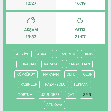
12:27
16:19
AKŞAM
YATSI
19:33
21:07
AZİZİYE
AŞKALE
ERZURUM
HINIS
HORASAN
KARAYAZI
KARAÇOBAN
KÖPRÜKÖY
NARMAN
OLTU
OLUR
PASİNLER
PAZARYOLU
TEKMAN
TORTUM
UZUNDERE
ÇAT
İSPİR
ŞENKAYA