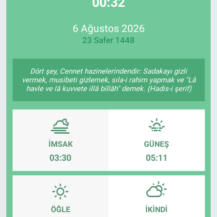
00:31
EndüstriST
6 Ağustos 2026
23 Safer 1448
Enerjisini Üreten Fabrikalar
Endüstri 4.0 Uygulamaları
Dört şey, Cennet hazinelerindendir: Sadakayı gizli
vermek, musibeti gizlemek, sıla-i rahim yapmak ve "Lâ
havle ve lâ kuvvete illâ billâh" demek. (Hadis-i şerif)
Ağır Sanayi Çözümleri
İMSAK
GÜNEŞ
03:30
05:11
ÖĞLE
İKINDI