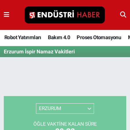
Robot Yatırımları
Bakım 4.0
Robot Yatırımları
Bakım 4.0
Proses Otomasyonu
Erzurum İspir Namaz Vakitleri
Proses Otomasyonu
Makina
Otomasyon
Depolama Çözümleri
ERZURUM
İnşaat ve Malzeme
ÖĞLE VAKTINE KALAN SÜRE
HaberOrtak