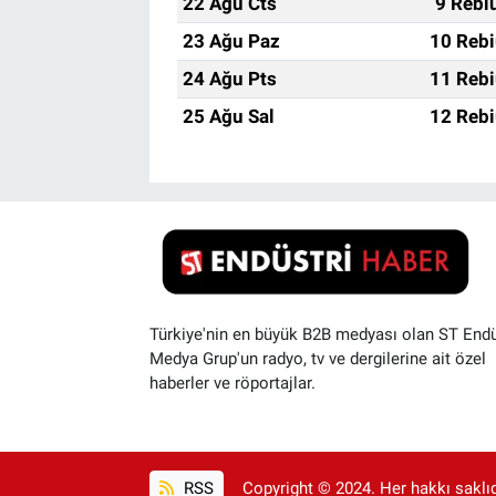
22 Ağu Cts
9 Rebi
23 Ağu Paz
10 Rebi
24 Ağu Pts
11 Rebi
25 Ağu Sal
12 Rebi
Türkiye'nin en büyük B2B medyası olan ST Endü
Medya Grup'un radyo, tv ve dergilerine ait özel
haberler ve röportajlar.
RSS
Copyright © 2024. Her hakkı saklıdı