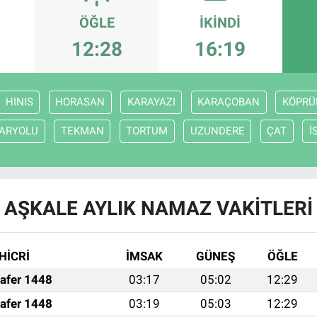
ÖĞLE
İKINDI
12:28
16:19
HINIS
HORASAN
KARAYAZI
KARAÇOBAN
KÖPRÜ
ARYOLU
TEKMAN
TORTUM
UZUNDERE
ÇAT
İ
AŞKALE AYLIK NAMAZ VAKITLERI
HİCRİ
İMSAK
GÜNEŞ
ÖĞLE
afer 1448
03:17
05:02
12:29
afer 1448
03:19
05:03
12:29