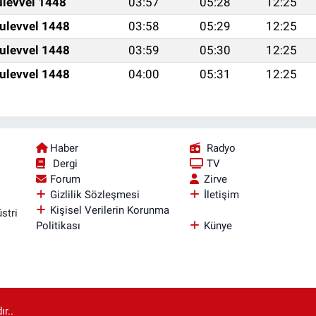
ulevvel 1448
03:57
05:28
12:25
ulevvel 1448
03:58
05:29
12:25
ulevvel 1448
03:59
05:30
12:25
ulevvel 1448
04:00
05:31
12:25
Haber
Radyo
Dergi
TV
Forum
Zirve
Gizlilik Sözleşmesi
İletişim
Kişisel Verilerin Korunma
stri
Politikası
Künye
r..