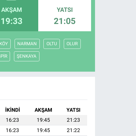
AKŞAM
YATSI
19:33
21:05
KÖY
NARMAN
OLTU
OLUR
SPİR
ŞENKAYA
İKINDI
AKŞAM
YATSI
16:23
19:45
21:23
16:23
19:45
21:22