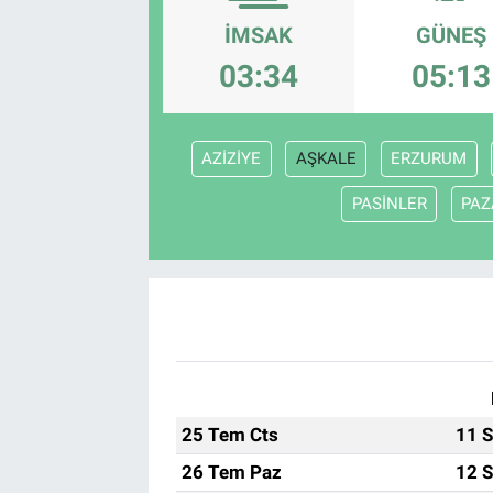
İMSAK
GÜNEŞ
EndüstriST
03:34
05:13
Enerjisini Üreten Fabrikalar
Endüstri 4.0 Uygulamaları
AZİZİYE
AŞKALE
ERZURUM
PASİNLER
PAZ
Ağır Sanayi Çözümleri
25 Tem Cts
11 S
26 Tem Paz
12 S