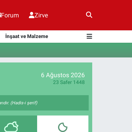
Forum
Zirve
i
İnşaat ve Malzeme
6 Ağustos 2026
23 Safer 1448
ıdır. (Hadis-i şerif)