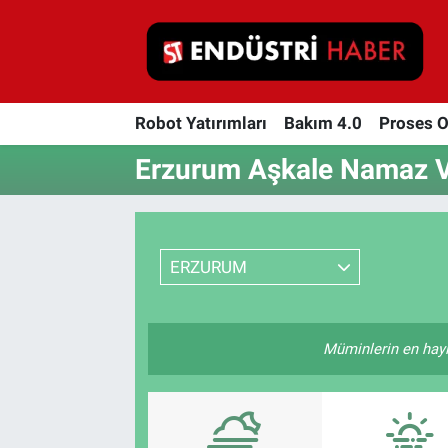
Robot Yatırımları
Robot Yatırımları
Bakım 4.0
Proses 
Bakım 4.0
Erzurum Aşkale Namaz Va
Proses Otomasyonu
Makina
ERZURUM
Otomasyon
Depolama Çözümleri
Müminlerin en hayırl
İnşaat ve Malzeme
HaberOrtak