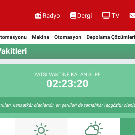
Radyo
Dergi
TV
Otomasyonu
Makina
Otomasyon
Depolama Çözümler
kitleri
YATSI VAKTINE KALAN SÜRE
02:23:19
ıları, kanaatkâr olanlarıdır, en şerlileri de tamahkâr (açgözlü) olanlar