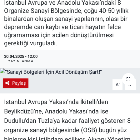
İstanbul Avrupa ve Anadolu Yakası’ndaki 8
Organize Sanayi Bölgesinde, çoğu 40-50 yıllık
EndüstriST
binalardan oluşan sanayi yapılarının, olası bir
depremde can kaybı ve ticari hayatın felce
Enerjisini Üreten Fabrikalar
uğramaması için acilen dönüştürülmesi
gerektiği vurguladı.
Endüstri 4.0 Uygulamaları
30.04.2025 - 12:00
Ağır Sanayi Çözümleri
YAYINLANMA
Paylaş
-
+
A
A
İstanbul Avrupa Yakası’nda İkitelli’den
Beylikdüzü’ne, Anadolu Yakası’nda ise
Dudullu’dan Tuzla’ya kadar faaliyet gösteren 8
organize sanayi bölgesinde (OSB) bugün yüz
binlerce kişi istihdam ediliyor. Akyapı Yönetim