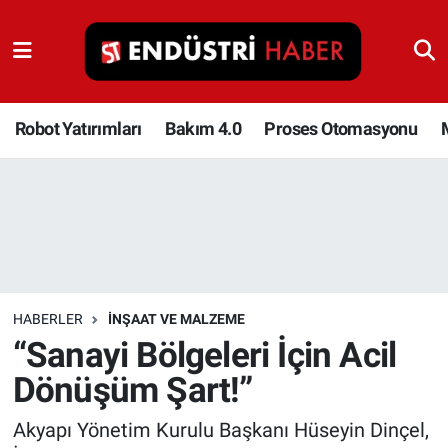
Robot Yatırımları
Bakım 4.0
Robot Yatırımları
Bakım 4.0
Proses Otomasyonu
Proses Otomasyonu
Makina
Otomasyon
HABERLER
İNŞAAT VE MALZEME
Depolama Çözümleri
“Sanayi Bölgeleri İçin Acil
Dönüşüm Şart!”
İnşaat ve Malzeme
Akyapı Yönetim Kurulu Başkanı Hüseyin Dinçel,
HaberOrtak