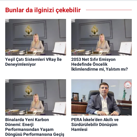
Bunlar da ilginizi çekebilir
Yeşil Çatı Sistemleri VRay İle
2053 Net Sıfır Emisyon
Deneyimleniyor
Hedefinde Öncelik
İklimlendirme mi, Yalıtım mı?
Binalarda Yeni Karbon
PERA İskele’den Akıllı ve
Dönemi: Enerji
Sürdürülebilir Dönüşüm
Performansından Yaşam
Hamlesi
Döngüsü Performansına Geçiş