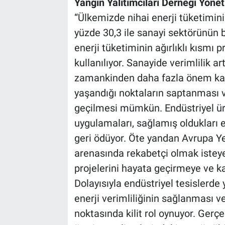
Yangın Yalıtımcıları Derneği Yöne
“Ülkemizde nihai enerji tüketimini
yüzde 30,3 ile sanayi sektörünün b
enerji tüketiminin ağırlıklı kısmı
kullanılıyor. Sanayide verimlilik a
zamankinden daha fazla önem kaz
yaşandığı noktaların saptanması ve
geçilmesi mümkün. Endüstriyel üre
uygulamaları, sağlamış oldukları en
geri ödüyor. Öte yandan Avrupa Ye
arenasında rekabetçi olmak isteyen
projelerini hayata geçirmeye ve ka
Dolayısıyla endüstriyel tesislerde 
enerji verimliliğinin sağlanması v
noktasında kilit rol oynuyor. Gerçe