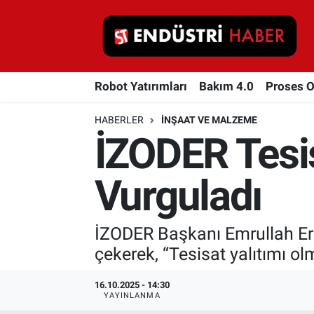
Robot Yatırımları
Robot Yatırımları
Bakım 4.0
Proses 
Bakım 4.0
HABERLER
İNŞAAT VE MALZEME
Proses Otomasyonu
İZODER Tesis
Makina
Vurguladı
Otomasyon
İZODER Başkanı Emrullah Erusl
Depolama Çözümleri
çekerek, “Tesisat yalıtımı ol
İnşaat ve Malzeme
16.10.2025 - 14:30
YAYINLANMA
HaberOrtak