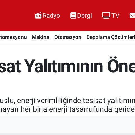
Radyo
Dergi
TV
Otomasyonu
Makina
Otomasyon
Depolama Çözümler
at Yalıtımının Ön
u, enerji verimliliğinde tesisat yalıtımını
mayan her bina enerji tasarrufunda geride 