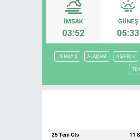
EndüstriST
İMSAK
GÜNEŞ
Enerjisini Üreten Fabrikalar
03:52
05:33
Endüstri 4.0 Uygulamaları
19 MAYIS
ALAÇAM
ASARCIK
Ağır Sanayi Çözümleri
TE
25 Tem Cts
11 S