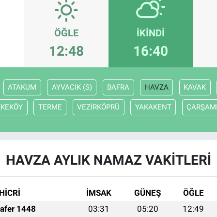
ÖĞLE
İKINDI
12:48
16:40
ATAKUM
AYVACIK (S)
BAFRA
HAVZA
KAVAK
KKEKÖY
TERME
VEZİRKÖPRÜ
YAKAKENT
ÇARŞAM
HAVZA AYLIK NAMAZ VAKITLERI
HİCRİ
İMSAK
GÜNEŞ
ÖĞLE
afer 1448
03:31
05:20
12:49