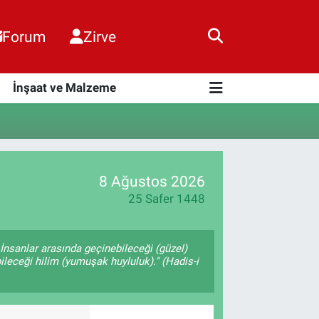
Forum
Zirve
i
İnşaat ve Malzeme
8 Ağustos 2026
25 Safer 1448
İnsanlar arasında geçinebileceği (güzel)
ileceği hilim (yumuşak huyluluk)." (Hadis-i