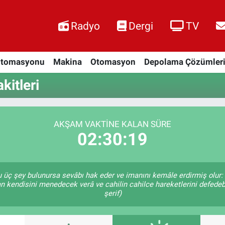
Radyo
Dergi
TV
Otomasyonu
Makina
Otomasyon
Depolama Çözümler
itleri
AKŞAM VAKTINE KALAN SÜRE
02:30:18
şu üç şey bulunursa sevâbı hak eder ve imanını kemâle erdirmiş olur: 
an kendisini menedecek verâ ve cahilin cahilce hareketlerini defedeb
şerif)