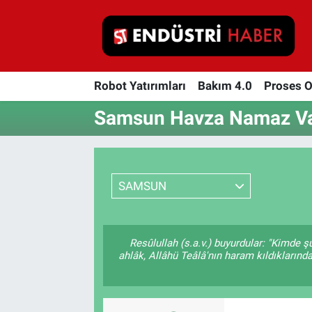
Robot Yatırımları
Robot Yatırımları
Bakım 4.0
Proses 
Bakım 4.0
Samsun Havza Namaz Vak
Proses Otomasyonu
Makina
SAMSUN
Otomasyon
Depolama Çözümleri
Resûlullah (s.a.v.) buyurdular: "Kimde 
ahlâk, Allâhü Teâlâ'nın haram kıldıklarınd
İnşaat ve Malzeme
HaberOrtak