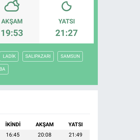
AKŞAM
YATSI
19:53
21:27
LADİK
SALIPAZARI
SAMSUN
BA
İKINDI
AKŞAM
YATSI
16:45
20:08
21:49