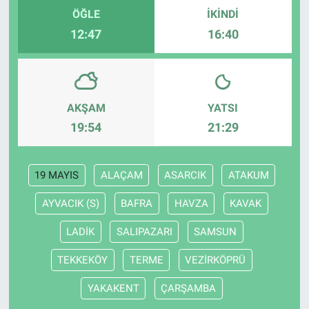
ÖĞLE
İKINDI
12:47
16:40
AKŞAM
YATSI
19:54
21:29
19 MAYIS
ALAÇAM
ASARCIK
ATAKUM
AYVACIK (S)
BAFRA
HAVZA
KAVAK
LADİK
SALIPAZARI
SAMSUN
TEKKEKÖY
TERME
VEZİRKÖPRÜ
YAKAKENT
ÇARŞAMBA