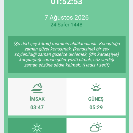
01:52:53
EndüstriST
7 Ağustos 2026
24 Safer 1448
Enerjisini Üreten Fabrikalar
Endüstri 4.0 Uygulamaları
(Şu dört şey kâmil) müminin ahlâkındandır: Konuştuğu
zaman güzel konuşmak, (kendisine) bir şey
söylenildiği zaman güzelce dinlemek, (din kardeşiyle)
Ağır Sanayi Çözümleri
karşılaştığı zaman güler yüzlü olmak, söz verdiği
zaman sözüne sâdık kalmak. (Hadis-i şerif)
İMSAK
GÜNEŞ
03:47
05:29