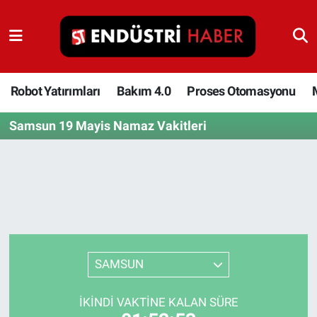
Robot Yatırımları
Bakım 4.0
Robot Yatırımları
Bakım 4.0
Proses Otomasyonu
Samsun 19 Mayis Namaz Vakitleri
Proses Otomasyonu
Makina
Otomasyon
Depolama Çözümleri
SAMSUN
İnşaat ve Malzeme
İKINDI VAKTINE KALAN SÜRE
HaberOrtak