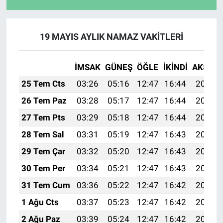
19 MAYIS AYLIK NAMAZ VAKITLERI
İMSAK
GÜNEŞ
ÖĞLE
İKINDI
AKŞAM
25 Tem Cts
03:26
05:16
12:47
16:44
20:08
26 Tem Paz
03:28
05:17
12:47
16:44
20:07
27 Tem Pts
03:29
05:18
12:47
16:44
20:06
28 Tem Sal
03:31
05:19
12:47
16:43
20:05
29 Tem Çar
03:32
05:20
12:47
16:43
20:04
30 Tem Per
03:34
05:21
12:47
16:43
20:03
31 Tem Cum
03:36
05:22
12:47
16:42
20:02
1 Ağu Cts
03:37
05:23
12:47
16:42
20:01
2 Ağu Paz
03:39
05:24
12:47
16:42
20:00