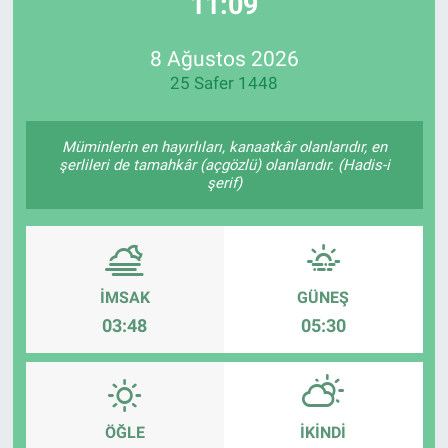
11:09
EndüstriST
8 Ağustos 2026
25 Safer 1448
Enerjisini Üreten Fabrikalar
Endüstri 4.0 Uygulamaları
Müminlerin en hayırlıları, kanaatkâr olanlarıdır, en
şerlileri de tamahkâr (açgözlü) olanlarıdır. (Hadis-i
şerif)
Ağır Sanayi Çözümleri
İMSAK
GÜNEŞ
03:48
05:30
ÖĞLE
İKINDI