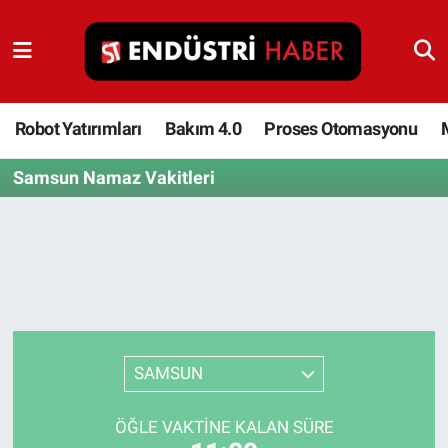
Robot Yatırımları
Bakım 4.0
Robot Yatırımları
Bakım 4.0
Proses Otomasyonu
Samsun Namaz Vakitleri
Proses Otomasyonu
Makina
Otomasyon
Depolama Çözümleri
SAMSUN
İnşaat ve Malzeme
ÖĞLE VAKTINE KALAN SÜRE
HaberOrtak