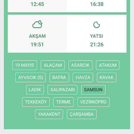
12:45
16:38
AKŞAM
YATSI
19:51
21:26
19 MAYIS
ALAÇAM
ASARCIK
ATAKUM
AYVACIK (S)
BAFRA
HAVZA
KAVAK
LADİK
SALIPAZARI
SAMSUN
TEKKEKÖY
TERME
VEZİRKÖPRÜ
YAKAKENT
ÇARŞAMBA