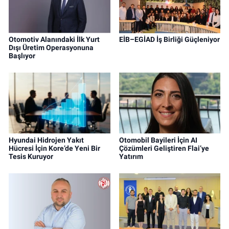
Otomotiv Alanındaki İlk Yurt
EİB–EGİAD İş Birliği Güçleniyor
Dışı Üretim Operasyonuna
Başlıyor
Hyundai Hidrojen Yakıt
Otomobil Bayileri İçin AI
Hücresi İçin Kore’de Yeni Bir
Çözümleri Geliştiren Flai’ye
Tesis Kuruyor
Yatırım