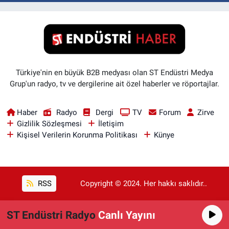
Türkiye'nin en büyük B2B medyası olan ST Endüstri Medya
Grup'un radyo, tv ve dergilerine ait özel haberler ve röportajlar.
Haber
Radyo
Dergi
TV
Forum
Zirve
Gizlilik Sözleşmesi
İletişim
Kişisel Verilerin Korunma Politikası
Künye
RSS
Copyright © 2024. Her hakkı saklıdır..
ST Endüstri Radyo
Canlı Yayını
Haber Yazılımı:
TE Bilişim