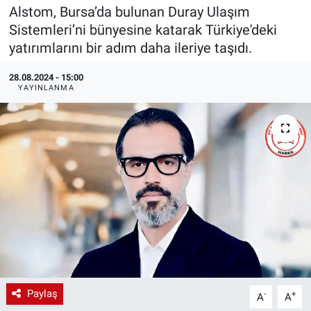
Alstom, Bursa’da bulunan Duray Ulaşım
EndüstriST
Sistemleri’ni bünyesine katarak Türkiye'deki
yatırımlarını bir adım daha ileriye taşıdı.
Enerjisini Üreten Fabrikalar
28.08.2024 - 15:00
YAYINLANMA
Endüstri 4.0 Uygulamaları
Ağır Sanayi Çözümleri
Paylaş
-
+
A
A