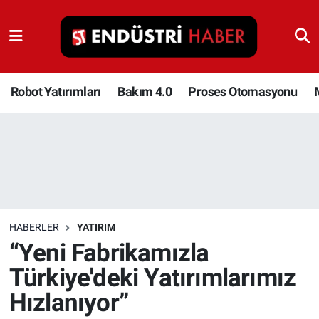
Robot Yatırımları
Bakım 4.0
Robot Yatırımları
Bakım 4.0
Proses Otomasyonu
Proses Otomasyonu
Makina
Otomasyon
HABERLER
YATIRIM
Depolama Çözümleri
“Yeni Fabrikamızla
Türkiye'deki Yatırımlarımız
İnşaat ve Malzeme
Hızlanıyor”
HaberOrtak