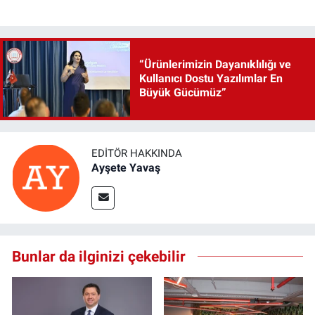
“Ürünlerimizin Dayanıklılığı ve
Kullanıcı Dostu Yazılımlar En
Büyük Gücümüz”
EDITÖR HAKKINDA
Ayşete Yavaş
Bunlar da ilginizi çekebilir