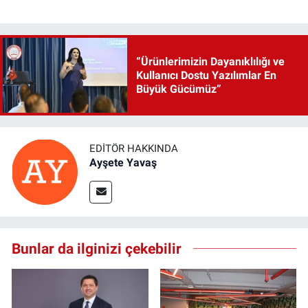
“Ürünlerimizin Dayanıklılığı ve
Kullanıcı Dostu Yazılımlar En
Büyük Gücümüz”
EDITÖR HAKKINDA
Ayşete Yavaş
Bunlar da ilginizi çekebilir