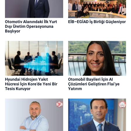
Otomotiv Alanındaki İlk Yurt
EİB–EGİAD İş Birliği Güçleniyor
Dışı Üretim Operasyonuna
Başlıyor
Hyundai Hidrojen Yakıt
Otomobil Bayileri İçin AI
Hücresi İçin Kore’de Yeni Bir
Çözümleri Geliştiren Flai’ye
Tesis Kuruyor
Yatırım