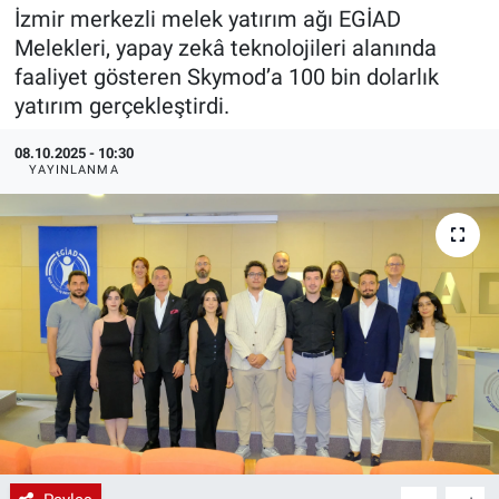
İzmir merkezli melek yatırım ağı EGİAD
EndüstriST
Melekleri, yapay zekâ teknolojileri alanında
faaliyet gösteren Skymod’a 100 bin dolarlık
Enerjisini Üreten Fabrikalar
yatırım gerçekleştirdi.
Endüstri 4.0 Uygulamaları
08.10.2025 - 10:30
YAYINLANMA
Ağır Sanayi Çözümleri