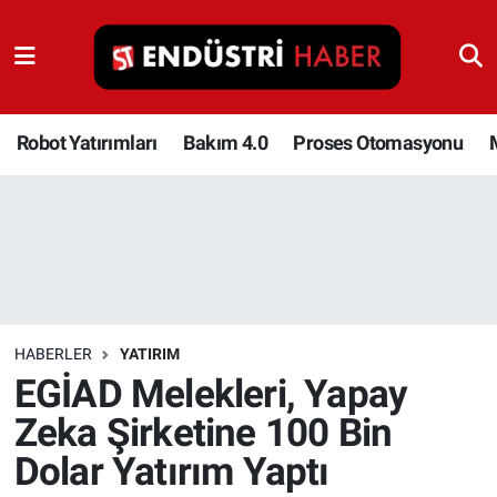
Robot Yatırımları
Bakım 4.0
Robot Yatırımları
Bakım 4.0
Proses Otomasyonu
Proses Otomasyonu
Makina
Otomasyon
HABERLER
YATIRIM
Depolama Çözümleri
EGİAD Melekleri, Yapay
Zeka Şirketine 100 Bin
İnşaat ve Malzeme
Dolar Yatırım Yaptı
HaberOrtak