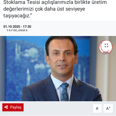
Stoklama Tesisi açılışlarımızla birlikte üretim
değerlerimizi çok daha üst seviyeye
EndüstriST
taşıyacağız.”
Enerjisini Üreten Fabrikalar
01.10.2025 - 17:30
YAYINLANMA
Endüstri 4.0 Uygulamaları
Ağır Sanayi Çözümleri
Paylaş
-
+
A
A