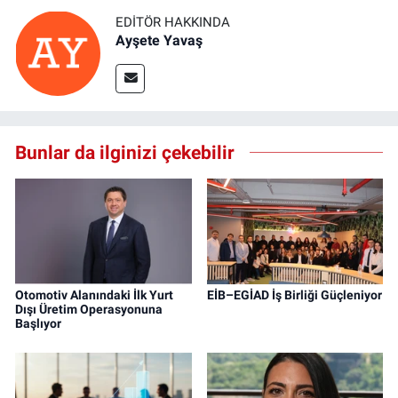
EDITÖR HAKKINDA
Ayşete Yavaş
Bunlar da ilginizi çekebilir
Otomotiv Alanındaki İlk Yurt
EİB–EGİAD İş Birliği Güçleniyor
Dışı Üretim Operasyonuna
Başlıyor