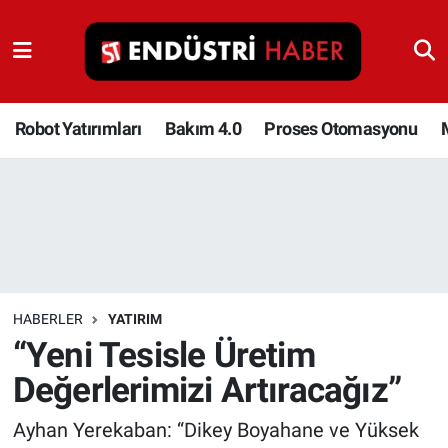
Robot Yatırımları
Bakım 4.0
Robot Yatırımları
Bakım 4.0
Proses Otomasyonu
Proses Otomasyonu
Makina
Otomasyon
HABERLER
YATIRIM
Depolama Çözümleri
“Yeni Tesisle Üretim
Değerlerimizi Artıracağız”
İnşaat ve Malzeme
Ayhan Yerekaban: “Dikey Boyahane ve Yüksek
HaberOrtak