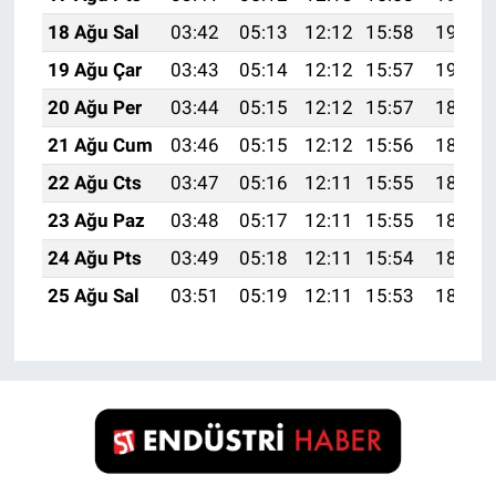
18 Ağu Sal
03:42
05:13
12:12
15:58
19:02
19 Ağu Çar
03:43
05:14
12:12
15:57
19:01
20 Ağu Per
03:44
05:15
12:12
15:57
18:59
21 Ağu Cum
03:46
05:15
12:12
15:56
18:58
22 Ağu Cts
03:47
05:16
12:11
15:55
18:56
23 Ağu Paz
03:48
05:17
12:11
15:55
18:55
24 Ağu Pts
03:49
05:18
12:11
15:54
18:54
25 Ağu Sal
03:51
05:19
12:11
15:53
18:52