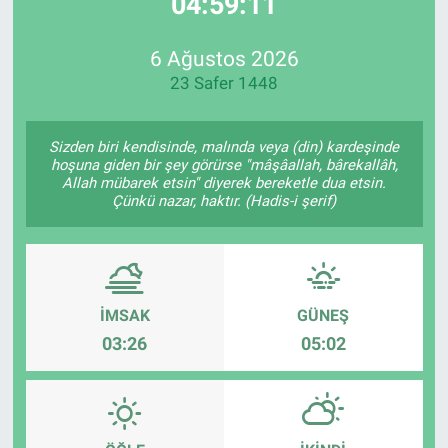
04:59:11
EndüstriST
6 Ağustos 2026
23 Safer 1448
Enerjisini Üreten Fabrikalar
Endüstri 4.0 Uygulamaları
Sizden biri kendisinde, malında veya (din) kardeşinde
hoşuna giden bir şey görürse "mâşâallah, bârekallâh,
Allah mübarek etsin" diyerek bereketle dua etsin.
Ağır Sanayi Çözümleri
Çünkü nazar, haktır. (Hadis-i şerif)
İMSAK
GÜNEŞ
03:26
05:02