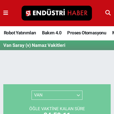
Robot Yatırımları
Bakım 4.0
Robot Yatırımları
Bakım 4.0
Proses Otomasyonu
Van Saray (v) Namaz Vakitleri
Proses Otomasyonu
Makina
Otomasyon
Depolama Çözümleri
VAN
İnşaat ve Malzeme
ÖĞLE VAKTINE KALAN SÜRE
HaberOrtak