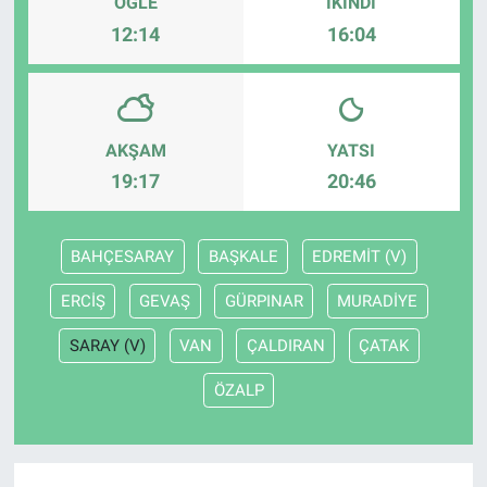
ÖĞLE
İKINDI
12:14
16:04
AKŞAM
YATSI
19:17
20:46
BAHÇESARAY
BAŞKALE
EDREMİT (V)
ERCİŞ
GEVAŞ
GÜRPINAR
MURADİYE
SARAY (V)
VAN
ÇALDIRAN
ÇATAK
ÖZALP