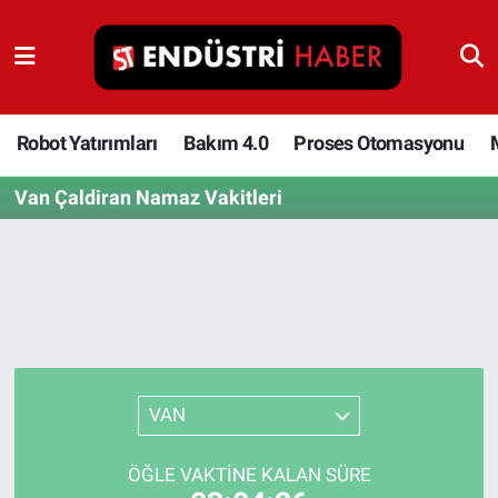
Robot Yatırımları
Bakım 4.0
Robot Yatırımları
Bakım 4.0
Proses Otomasyonu
Van Çaldiran Namaz Vakitleri
Proses Otomasyonu
Makina
Otomasyon
Depolama Çözümleri
VAN
İnşaat ve Malzeme
ÖĞLE VAKTINE KALAN SÜRE
HaberOrtak