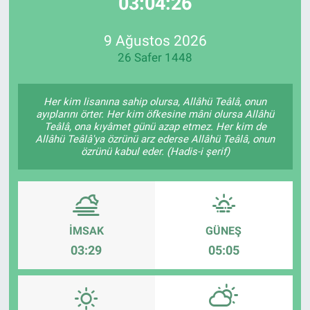
03:04:26
EndüstriST
9 Ağustos 2026
26 Safer 1448
Enerjisini Üreten Fabrikalar
Endüstri 4.0 Uygulamaları
Her kim lisanına sahip olursa, Allâhü Teâlâ, onun
ayıplarını örter. Her kim öfkesine mâni olursa Allâhü
Teâlâ, ona kıyâmet günü azap etmez. Her kim de
Ağır Sanayi Çözümleri
Allâhü Teâlâ'ya özrünü arz ederse Allâhü Teâlâ, onun
özrünü kabul eder. (Hadis-i şerif)
İMSAK
GÜNEŞ
03:29
05:05