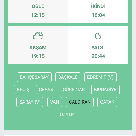
ÖĞLE
İKINDI
12:15
16:04
AKŞAM
YATSI
19:15
20:44
BAHÇESARAY
BAŞKALE
EDREMİT (V)
ERCİŞ
GEVAŞ
GÜRPINAR
MURADİYE
SARAY (V)
VAN
ÇALDIRAN
ÇATAK
ÖZALP