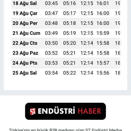
18 Ağu Sal
03:45
05:16
12:15
16:01
19:05
19 Ağu Çar
03:47
05:17
12:15
16:00
19:03
20 Ağu Per
03:48
05:18
12:15
16:00
19:02
21 Ağu Cum
03:49
05:19
12:15
15:59
19:01
22 Ağu Cts
03:50
05:20
12:14
15:58
18:59
23 Ağu Paz
03:52
05:21
12:14
15:58
18:58
24 Ağu Pts
03:53
05:21
12:14
15:57
18:57
25 Ağu Sal
03:54
05:22
12:14
15:56
18:55
Türkiye'nin en büyük B2B medyası olan ST Endüstri Medya