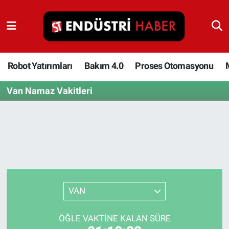
Robot Yatırımları
Bakım 4.0
Robot Yatırımları
Bakım 4.0
Proses Otomasyonu
Van Namaz Vakitleri
Proses Otomasyonu
Makina
Otomasyon
Depolama Çözümleri
VAN
İnşaat ve Malzeme
ÖĞLE VAKTINE KALAN SÜRE
HaberOrtak