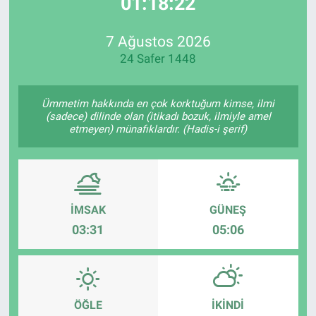
01:18:22
EndüstriST
7 Ağustos 2026
24 Safer 1448
Enerjisini Üreten Fabrikalar
Endüstri 4.0 Uygulamaları
Ümmetim hakkında en çok korktuğum kimse, ilmi
(sadece) dilinde olan (itikadı bozuk, ilmiyle amel
etmeyen) münafıklardır. (Hadis-i şerif)
Ağır Sanayi Çözümleri
İMSAK
GÜNEŞ
03:31
05:06
ÖĞLE
İKINDI