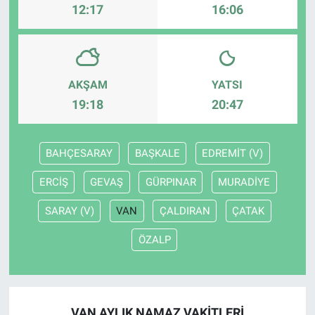
12:17
16:06
AKŞAM
YATSI
19:18
20:47
BAHÇESARAY
BAŞKALE
EDREMİT (V)
ERCİŞ
GEVAŞ
GÜRPINAR
MURADİYE
SARAY (V)
VAN
ÇALDIRAN
ÇATAK
ÖZALP
VAN AYLIK NAMAZ VAKITLERI