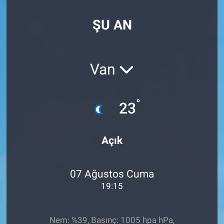
EndüstriST
ŞU AN
Enerjisini Üreten Fabrikalar
Van
Endüstri 4.0 Uygulamaları
Ağır Sanayi Çözümleri
°
23
Açık
07 Ağustos Cuma
19:15
Nem: %39, Basınç: 1005 hpa hPa,