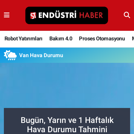
Robot Yatırımları
Bakım 4.0
Robot Yatırımları
Bakım 4.0
Proses Otomasyonu
Proses Otomasyonu
Van Hava Durumu
Makina
Otomasyon
Depolama Çözümleri
İnşaat ve Malzeme
Bugün, Yarın ve 1 Haftalık
Hava Durumu Tahmini
HaberOrtak