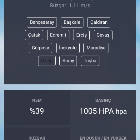
Rüzgar: 1.11 m/s
Bahçesaray
Başkale
Çaldıran
Çatak
Edremit
Erciş
Gevaş
Gürpınar
İpekyolu
Muradiye
Özalp
Saray
Tuşba
NEM
BASINÇ
%39
1005 HPA
hpa
RÜZGAR
EN DÜŞÜK / EN YÜKSEK