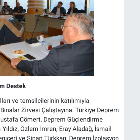
am Destek
arı ve temsilcilerinin katılımıyla
inalar Zirvesi Çalıştayına: Türkiye Deprem
Mustafa Cömert, Deprem Güçlendirme
ıldız, Özlem İmren, Eray Aladağ, İsmail
niçeri ve Sinan Türkkan, Deprem İzolasyon