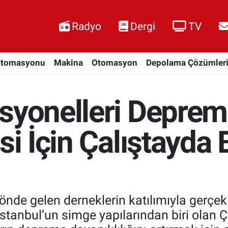
Radyo
Dergi
TV
Otomasyonu
Makina
Otomasyon
Depolama Çözümler
syonelleri Deprem
si İçin Çalıştayda 
 önde gelen derneklerin katılımıyla gerçe
, İstanbul’un simge yapılarından biri olan