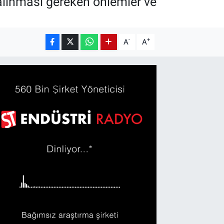
n alınması gereken önlemler ve
-
+
A
A