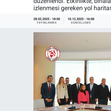
düzenlendi. Etkinlikte, binal
izlenmesi gereken yol haritası
EndüstriST
28.02.2025 - 18:00
10.12.2025 - 16:08
Enerjisini Üreten Fabrikalar
YAYINLANMA
GÜNCELLEME
Endüstri 4.0 Uygulamaları
Ağır Sanayi Çözümleri