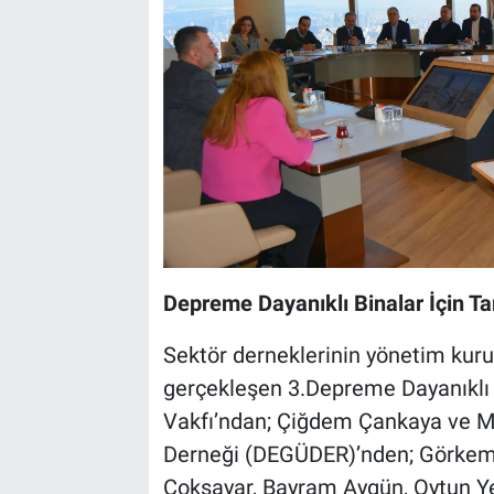
Depreme Dayanıklı Binalar İçin T
Sektör derneklerinin yönetim kurull
gerçekleşen 3.Depreme Dayanıklı B
Vakfı’ndan; Çiğdem Çankaya ve 
Derneği (DEGÜDER)’nden; Görkem Y
Çoksayar, Bayram Aygün, Oytun Ye