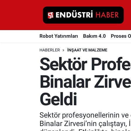
Robot Yatırımları
Robot Yatırımları
Bakım 4.0
Proses 
Bakım 4.0
HABERLER
İNŞAAT VE MALZEME
Proses Otomasyonu
Sektör Profe
Makina
Binalar Zirve
Otomasyon
Geldi
Depolama Çözümleri
İnşaat ve Malzeme
Sektör profesyonellerinin ve
Binalar Zirvesi’nin çalıştayı
HaberOrtak