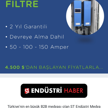
Türkiye'nin en büyük B2B medyası olan ST Endüstri Medya