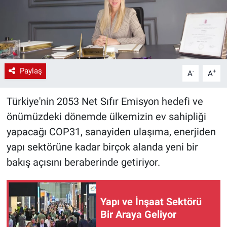
Paylaş
-
+
A
A
Türkiye'nin 2053 Net Sıfır Emisyon hedefi ve
önümüzdeki dönemde ülkemizin ev sahipliği
yapacağı COP31, sanayiden ulaşıma, enerjiden
yapı sektörüne kadar birçok alanda yeni bir
bakış açısını beraberinde getiriyor.
Yapı ve İnşaat Sektörü
Bir Araya Geliyor