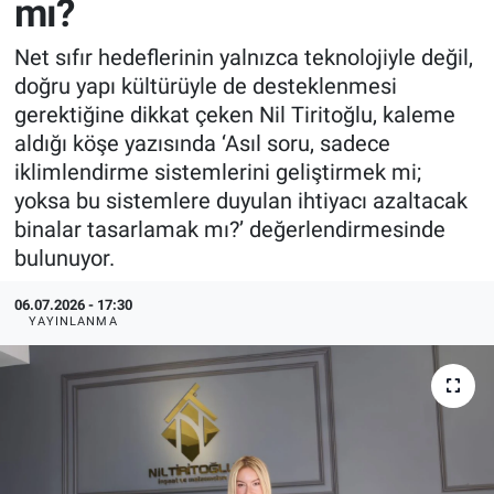
mı?
EndüstriST
Net sıfır hedeflerinin yalnızca teknolojiyle değil,
doğru yapı kültürüyle de desteklenmesi
Enerjisini Üreten Fabrikalar
gerektiğine dikkat çeken Nil Tiritoğlu, kaleme
aldığı köşe yazısında ‘Asıl soru, sadece
Endüstri 4.0 Uygulamaları
iklimlendirme sistemlerini geliştirmek mi;
yoksa bu sistemlere duyulan ihtiyacı azaltacak
Ağır Sanayi Çözümleri
binalar tasarlamak mı?’ değerlendirmesinde
bulunuyor.
06.07.2026 - 17:30
YAYINLANMA