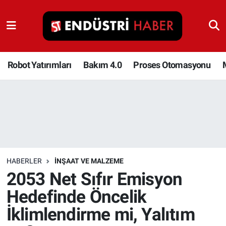
Robot Yatırımları
Bakım 4.0
Robot Yatırımları
Bakım 4.0
Proses Otomasyonu
Proses Otomasyonu
Makina
Otomasyon
HABERLER
İNŞAAT VE MALZEME
Depolama Çözümleri
2053 Net Sıfır Emisyon
Hedefinde Öncelik
İnşaat ve Malzeme
İklimlendirme mi, Yalıtım
HaberOrtak