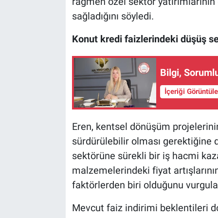
rağmen özel sektör yatırımlarını
sağladığını söyledi.
Konut kredi faizlerindeki düşüş se
İçeriği Görüntül
Eren, kentsel dönüşüm projeleri
sürdürülebilir olması gerektiğine d
sektörüne sürekli bir iş hacmi kazan
malzemelerindeki fiyat artışların
faktörlerden biri olduğunu vurgula
Mevcut faiz indirimi beklentileri 