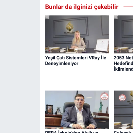
Bunlar da ilginizi çekebilir
Yeşil Çatı Sistemleri VRay İle
2053 Net
Deneyimleniyor
Hedefind
İklimlen
PERA İskele’den Akıllı ve
Gelecek 