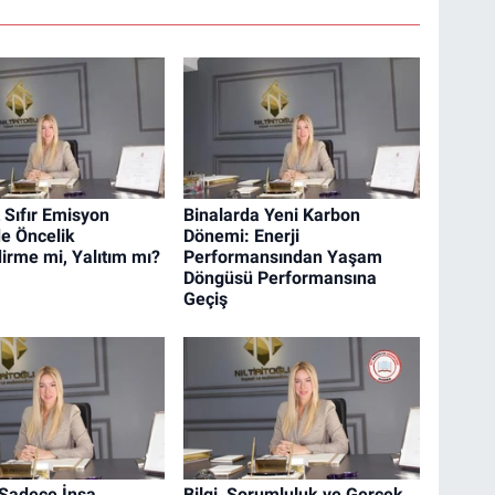
 Sıfır Emisyon
Binalarda Yeni Karbon
e Öncelik
Dönemi: Enerji
dirme mi, Yalıtım mı?
Performansından Yaşam
Döngüsü Performansına
Geçiş
Sadece İnşa
Bilgi, Sorumluluk ve Gerçek