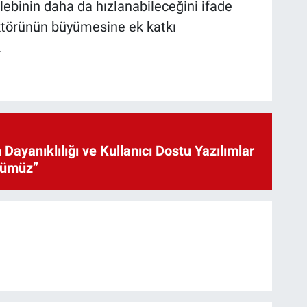
ebinin daha da hızlanabileceğini ifade
ktörünün büyümesine ek katkı
.
 Dayanıklılığı ve Kullanıcı Dostu Yazılımlar
cümüz”