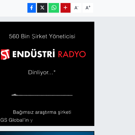
-
+
A
A