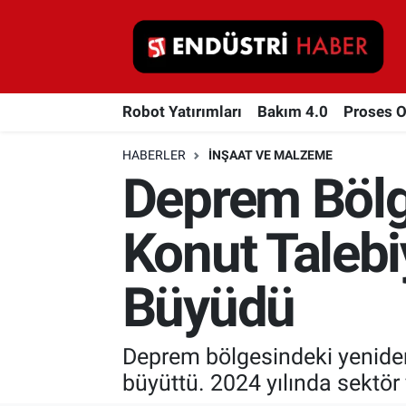
Robot Yatırımları
Robot Yatırımları
Bakım 4.0
Proses 
Bakım 4.0
HABERLER
İNŞAAT VE MALZEME
Proses Otomasyonu
Deprem Bölg
Makina
Konut Talebi
Otomasyon
Büyüdü
Depolama Çözümleri
İnşaat ve Malzeme
Deprem bölgesindeki yeniden 
büyüttü. 2024 yılında sektör
HaberOrtak