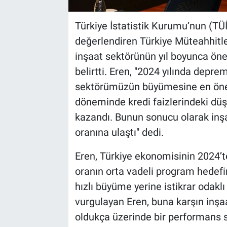
Türkiye İstatistik Kurumu’nun (TÜİ
değerlendiren Türkiye Müteahhitler
inşaat sektörünün yıl boyunca öne
belirtti. Eren, "2024 yılında depre
sektörümüzün büyümesine en önemli
döneminde kredi faizlerindeki düşü
kazandı. Bunun sonucu olarak inş
oranına ulaştı" dedi.
Eren, Türkiye ekonomisinin 2024’
oranın orta vadeli program hedefin
hızlı büyüme yerine istikrar odaklı
vurgulayan Eren, buna karşın in
oldukça üzerinde bir performans se