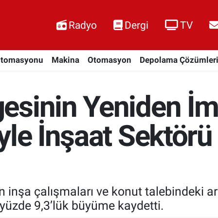
Radyo
Dergi
TV
Otomasyonu
Makina
Otomasyon
Depolama Çözümler
esinin Yeniden İma
yle İnşaat Sektörü
inşa çalışmaları ve konut talebindeki ar
 yüzde 9,3’lük büyüme kaydetti.