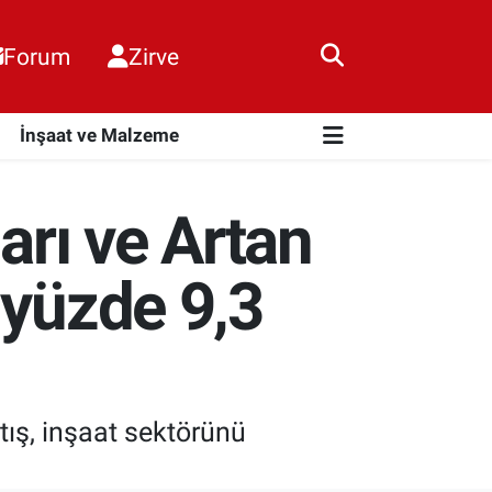
Forum
Zirve
i
İnşaat ve Malzeme
rı ve Artan
 yüzde 9,3
tış, inşaat sektörünü