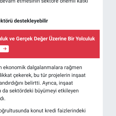
n devam etmesinin sektöre önemli katkı
ktörü destekleyebilir
Bilgi, Sorumluluk ve Gerçek Değer Üzerine Bir Yolculuk
e
nin ekonomik dalgalanmalara rağmen
ikkat çekerek, bu tür projelerin inşaat
dırdığını belirtti. Ayrıca, inşaat
ın da sektördeki büyümeyi etkileyen
dı.
doğrultusunda konut kredi faizlerindeki