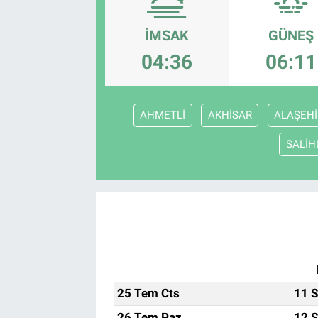
EndüstriST
İMSAK
GÜNEŞ
04:36
06:11
Enerjisini Üreten Fabrikalar
Endüstri 4.0 Uygulamaları
AHMETLİ
AKHİSAR
ALAŞEHİ
Ağır Sanayi Çözümleri
SALİH
25 Tem Cts
11 S
26 Tem Paz
12 S