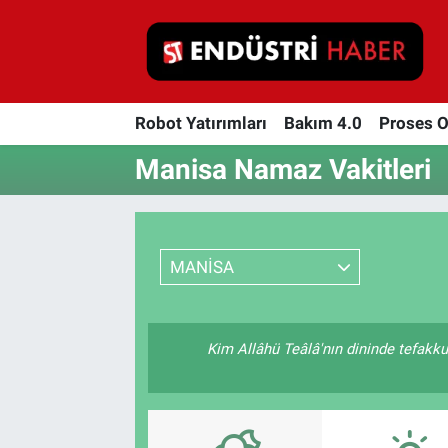
Robot Yatırımları
Robot Yatırımları
Bakım 4.0
Proses 
Bakım 4.0
Manisa Namaz Vakitleri
Proses Otomasyonu
Makina
MANİSA
Otomasyon
Depolama Çözümleri
Kim Allâhü Teâlâ'nın dininde tefakkuh
İnşaat ve Malzeme
HaberOrtak