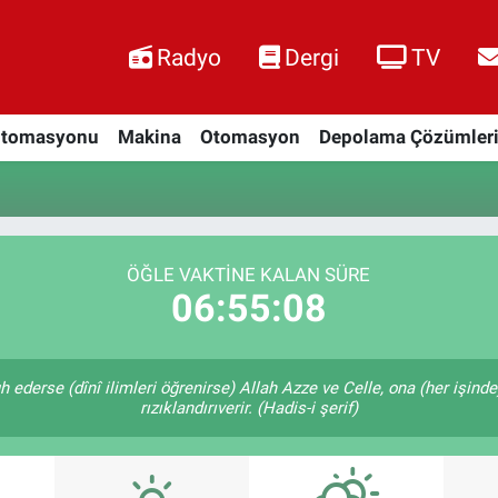
Radyo
Dergi
TV
Otomasyonu
Makina
Otomasyon
Depolama Çözümler
ÖĞLE VAKTINE KALAN SÜRE
06:55:07
 ederse (dînî ilimleri öğrenirse) Allah Azze ve Celle, ona (her işind
rızıklandırıverir. (Hadis-i şerif)