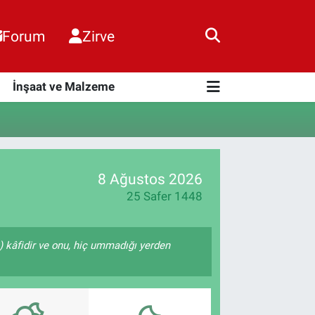
Forum
Zirve
i
İnşaat ve Malzeme
8 Ağustos 2026
25 Safer 1448
e) kâfidir ve onu, hiç ummadığı yerden