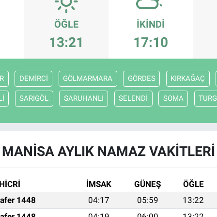
ÖĞLE
İKINDI
13:21
17:10
R
DEMİRCİ
GÖLMARMARA
GÖRDES
KIRKAĞAÇ
Lİ
SARIGÖL
SARUHANLI
SELENDİ
SOMA
TURG
MANİSA AYLIK NAMAZ VAKITLERI
HİCRİ
İMSAK
GÜNEŞ
ÖĞLE
afer 1448
04:17
05:59
13:22
afer 1448
04:19
06:00
13:22