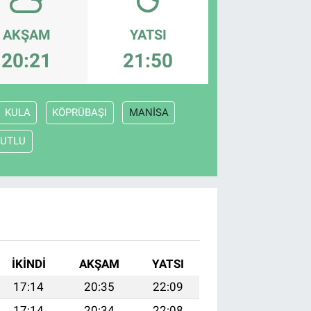
AKŞAM
YATSI
20:21
21:50
KULA
KÖPRÜBAŞI
MANİSA
UTLU
İKINDI
AKŞAM
YATSI
17:14
20:35
22:09
17:14
20:34
22:08