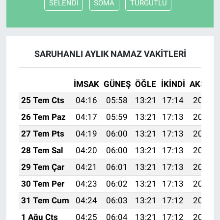
SELENDİ
SOMA
TURGUTLU
SARUHANLI AYLIK NAMAZ VAKITLERI
İMSAK
GÜNEŞ
ÖĞLE
İKINDI
AKŞAM
25 Tem Cts
04:16
05:58
13:21
17:14
20:35
26 Tem Paz
04:17
05:59
13:21
17:13
20:34
27 Tem Pts
04:19
06:00
13:21
17:13
20:33
28 Tem Sal
04:20
06:00
13:21
17:13
20:32
29 Tem Çar
04:21
06:01
13:21
17:13
20:31
30 Tem Per
04:23
06:02
13:21
17:13
20:30
31 Tem Cum
04:24
06:03
13:21
17:12
20:29
1 Ağu Cts
04:25
06:04
13:21
17:12
20:28