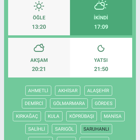
ÖĞLE
İKINDI
13:20
17:09
AKŞAM
YATSI
20:21
21:50
AHMETLİ
AKHİSAR
ALAŞEHİR
DEMİRCİ
GÖLMARMARA
GÖRDES
KIRKAĞAÇ
KULA
KÖPRÜBAŞI
MANİSA
SALİHLİ
SARIGÖL
SARUHANLI