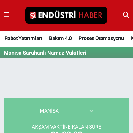
Robot Yatırımları
Bakım 4.0
Robot Yatırımları
Bakım 4.0
Proses Otomasyonu
Manisa Saruhanli Namaz Vakitleri
Proses Otomasyonu
Makina
Otomasyon
Depolama Çözümleri
MANİSA
İnşaat ve Malzeme
AKŞAM VAKTINE KALAN SÜRE
HaberOrtak