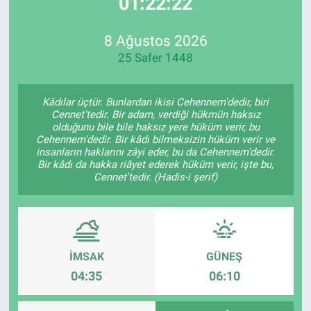
01:22:22
EndüstriST
8 Ağustos 2026
25 Safer 1448
Enerjisini Üreten Fabrikalar
Endüstri 4.0 Uygulamaları
Kâdılar üçtür. Bunlardan ikisi Cehennem'dedir, biri
Cennet'tedir. Bir adam, verdiği hükmün haksız
olduğunu bile bile haksız yere hüküm verir, bu
Ağır Sanayi Çözümleri
Cehennem'dedir. Bir kâdı bilmeksizin hüküm verir ve
insanların haklarını zâyi eder, bu da Cehennem'dedir.
Bir kâdı da hakka riâyet ederek hüküm verir, işte bu,
Cennet'tedir. (Hadis-i şerif)
İMSAK
GÜNEŞ
04:35
06:10