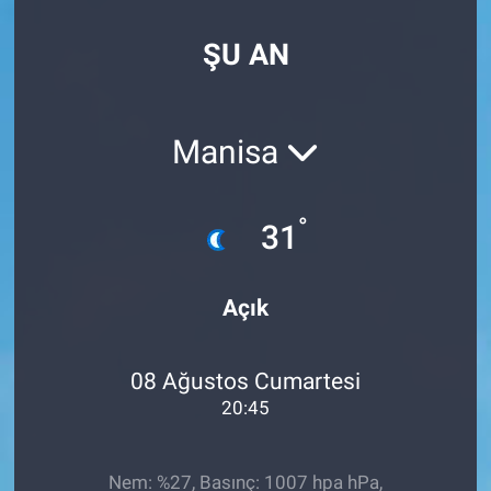
EndüstriST
ŞU AN
Enerjisini Üreten Fabrikalar
Manisa
Endüstri 4.0 Uygulamaları
Ağır Sanayi Çözümleri
°
31
Açık
08 Ağustos Cumartesi
20:45
Nem: %27, Basınç: 1007 hpa hPa,