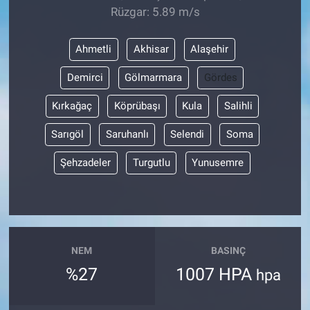
Rüzgar: 5.89 m/s
Ahmetli
Akhisar
Alaşehir
Demirci
Gölmarmara
Gördes
Kırkağaç
Köprübaşı
Kula
Salihli
Sarıgöl
Saruhanlı
Selendi
Soma
Şehzadeler
Turgutlu
Yunusemre
NEM
BASINÇ
%27
1007 HPA
hpa