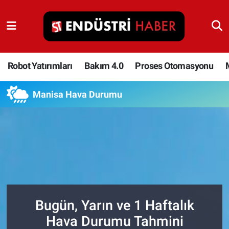
Robot Yatırımları
Bakım 4.0
Robot Yatırımları
Bakım 4.0
Proses Otomasyonu
Proses Otomasyonu
Manisa Hava Durumu
Makina
Otomasyon
Depolama Çözümleri
İnşaat ve Malzeme
Bugün, Yarın ve 1 Haftalık
Hava Durumu Tahmini
HaberOrtak