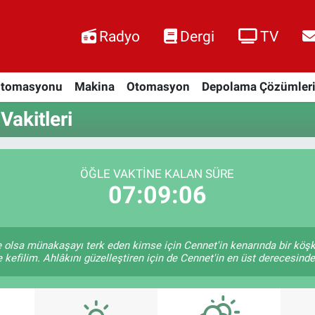
Radyo
Dergi
TV
Otomasyonu
Makina
Otomasyon
Depolama Çözümler
akitleri
ÖĞLE VAKTINE KALAN SÜRE
07:09:05
ile olsa münakaşayı terk eden kimse için Cennet'in kenarında bir köş
 kefilim. Ahlâkını güzelleştiren için de Cennet'in en üst derecesinde 