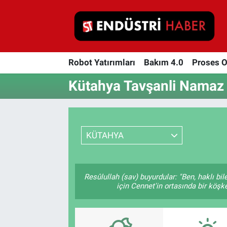
Robot Yatırımları
Robot Yatırımları
Bakım 4.0
Proses 
Bakım 4.0
Kütahya Tavşanli Namaz V
Proses Otomasyonu
Makina
KÜTAHYA
Otomasyon
Depolama Çözümleri
Resûlullah (sav) buyurdular: "Ben, haklı b
için Cennet'in ortasında bir köşke
İnşaat ve Malzeme
HaberOrtak