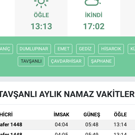
ÖĞLE
İKINDI
13:13
17:02
ANİÇ
DUMLUPINAR
EMET
GEDİZ
HİSARCIK
K
TAVŞANLI
ÇAVDARHİSAR
ŞAPHANE
TAVŞANLI AYLIK NAMAZ VAKITLER
HİCRİ
İMSAK
GÜNEŞ
ÖĞLE
afer 1448
04:04
05:48
13:14
afer 1448
04:05
05:49
13:14