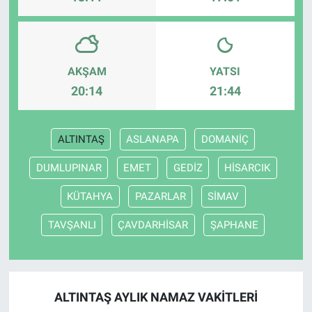
AKŞAM
YATSI
20:14
21:44
ALTINTAŞ
ASLANAPA
DOMANİÇ
DUMLUPINAR
EMET
GEDİZ
HİSARCIK
KÜTAHYA
PAZARLAR
SİMAV
TAVŞANLI
ÇAVDARHİSAR
ŞAPHANE
ALTINTAŞ AYLIK NAMAZ VAKITLERI