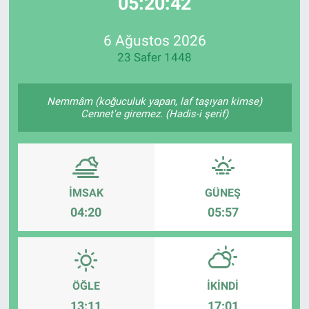
05:20:42
EndüstriST
6 Ağustos 2026
23 Safer 1448
Enerjisini Üreten Fabrikalar
Endüstri 4.0 Uygulamaları
Nemmâm (koğuculuk yapan, laf taşıyan kimse)
Cennet'e giremez. (Hadis-i şerif)
Ağır Sanayi Çözümleri
İMSAK
GÜNEŞ
04:20
05:57
ÖĞLE
İKINDI
13:11
17:01