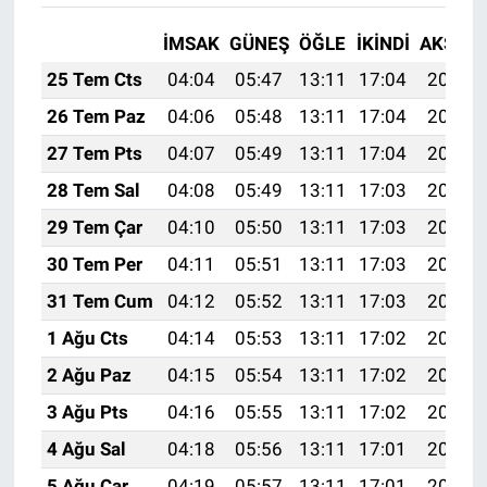
İMSAK
GÜNEŞ
ÖĞLE
İKINDI
AKŞAM
25 Tem Cts
04:04
05:47
13:11
17:04
20:25
26 Tem Paz
04:06
05:48
13:11
17:04
20:25
27 Tem Pts
04:07
05:49
13:11
17:04
20:24
28 Tem Sal
04:08
05:49
13:11
17:03
20:23
29 Tem Çar
04:10
05:50
13:11
17:03
20:22
30 Tem Per
04:11
05:51
13:11
17:03
20:21
31 Tem Cum
04:12
05:52
13:11
17:03
20:20
1 Ağu Cts
04:14
05:53
13:11
17:02
20:19
2 Ağu Paz
04:15
05:54
13:11
17:02
20:18
3 Ağu Pts
04:16
05:55
13:11
17:02
20:17
4 Ağu Sal
04:18
05:56
13:11
17:01
20:16
5 Ağu Çar
04:19
05:57
13:11
17:01
20:15