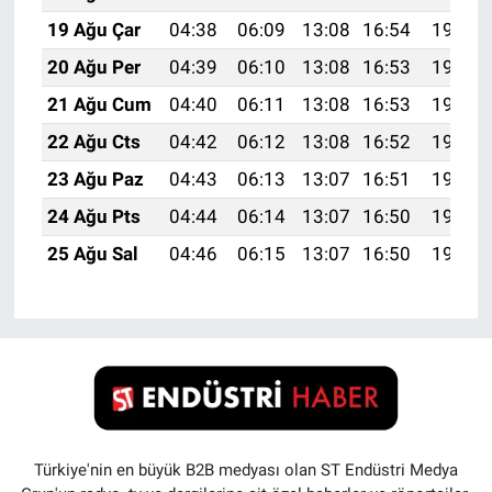
19 Ağu Çar
04:38
06:09
13:08
16:54
19:57
20 Ağu Per
04:39
06:10
13:08
16:53
19:56
21 Ağu Cum
04:40
06:11
13:08
16:53
19:55
22 Ağu Cts
04:42
06:12
13:08
16:52
19:53
23 Ağu Paz
04:43
06:13
13:07
16:51
19:52
24 Ağu Pts
04:44
06:14
13:07
16:50
19:50
25 Ağu Sal
04:46
06:15
13:07
16:50
19:49
Türkiye'nin en büyük B2B medyası olan ST Endüstri Medya