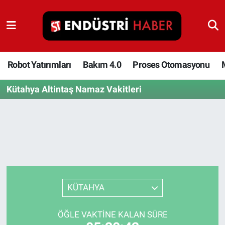
Robot Yatırımları
Bakım 4.0
Robot Yatırımları
Bakım 4.0
Proses Otomasyonu
Kütahya Altintaş Namaz Vakitleri
Proses Otomasyonu
Makina
Otomasyon
Depolama Çözümleri
KÜTAHYA
İnşaat ve Malzeme
ÖĞLE VAKTINE KALAN SÜRE
HaberOrtak