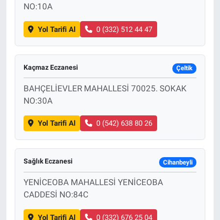
NO:10A
Yol Tarifi Al
0 (332) 512 44 47
Kaçmaz Eczanesi
Çeltik
BAHÇELİEVLER MAHALLESİ 70025. SOKAK
NO:30A
Yol Tarifi Al
0 (542) 638 80 26
Sağlık Eczanesi
Cihanbeyli
YENİCEOBA MAHALLESİ YENİCEOBA
CADDESİ NO:84C
Yol Tarifi Al
0 (332) 676 25 04