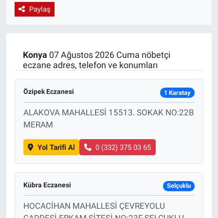
Paylaş
EndüstriST
Enerjisini Üreten Fabrikalar
Konya
07 Ağustos 2026 Cuma nöbetçi
eczane adres, telefon ve konumları
Endüstri 4.0 Uygulamaları
Ağır Sanayi Çözümleri
Özipek Eczanesi
1 Karatay
ALAKOVA MAHALLESİ 15513. SOKAK NO:22B
MERAM
Yol Tarifi Al
0 (332) 375 03 65
Kübra Eczanesi
Selçuklu
HOCACİHAN MAHALLESİ ÇEVREYOLU
CADDESİ ERKAM SİTESİ NO:23F SELÇUKLU