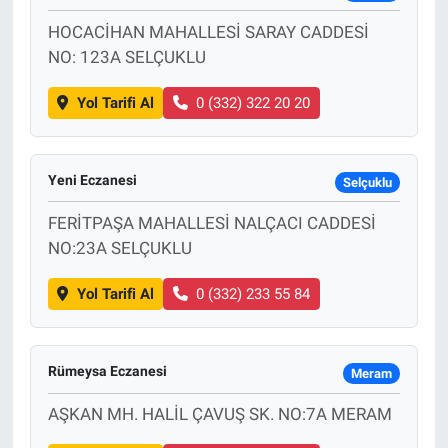
HOCACİHAN MAHALLESİ SARAY CADDESİ
NO: 123A SELÇUKLU
Yol Tarifi Al
0 (332) 322 20 20
Yeni Eczanesi
Selçuklu
FERİTPAŞA MAHALLESİ NALÇACI CADDESİ
NO:23A SELÇUKLU
Yol Tarifi Al
0 (332) 233 55 84
Rümeysa Eczanesi
Meram
AŞKAN MH. HALİL ÇAVUŞ SK. NO:7A MERAM