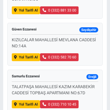
Yol Tarifi Al
0 (332) 881 33 00
Güven Eczanesi
Seydişehir
KIZILCALAR MAHALLESİ MEVLANA CADDESİ
NO:14A
Yol Tarifi Al
0 (332) 582 70 60
Samurlu Eczanesi
Ereğli
TALATPAŞA MAHALLESİ KAZIM KARABEKİR
CADDESİ TOPBAŞ APARTMANI NO:67D
Yol Tarifi Al
0 (332) 710 10 45