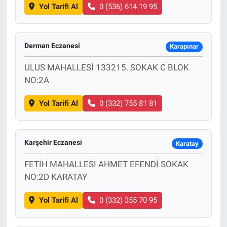
Yol Tarifi Al
0 (536) 614 19 95
Derman Eczanesi
Karapınar
ULUS MAHALLESİ 133215. SOKAK C BLOK
NO:2A
Yol Tarifi Al
0 (332) 755 81 81
Karşehir Eczanesi
Karatay
FETİH MAHALLESİ AHMET EFENDİ SOKAK
NO:2D KARATAY
Yol Tarifi Al
0 (332) 355 70 95