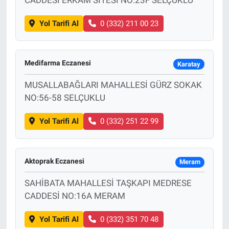
Yol Tarifi Al
0 (332) 211 00 23
Medifarma Eczanesi
Karatay
MUSALLABAĞLARI MAHALLESİ GÜRZ SOKAK
NO:56-58 SELÇUKLU
Yol Tarifi Al
0 (332) 251 22 99
Aktoprak Eczanesi
Meram
SAHİBATA MAHALLESİ TAŞKAPI MEDRESE
CADDESİ NO:16A MERAM
Yol Tarifi Al
0 (332) 351 70 48