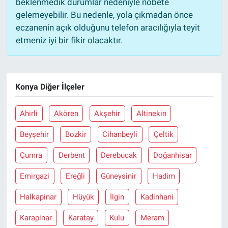
beklenmedik durumlar nedeniyle nöbete
gelemeyebilir. Bu nedenle, yola çıkmadan önce
eczanenin açık olduğunu telefon aracılığıyla teyit
etmeniz iyi bir fikir olacaktır.
Konya Diğer İlçeler
Ahirli
Akören
Akşehir
Altinekin
Beyşehir
Bozkir
Cihanbeyli
Çeltik
Çumra
Derbent
Derebucak
Doğanhisar
Emirgazi
Ereğli
Güneysinir
Hadim
Halkapinar
Hüyük
İlgin
Kadinhani
Karapinar
Karatay
Kulu
Meram