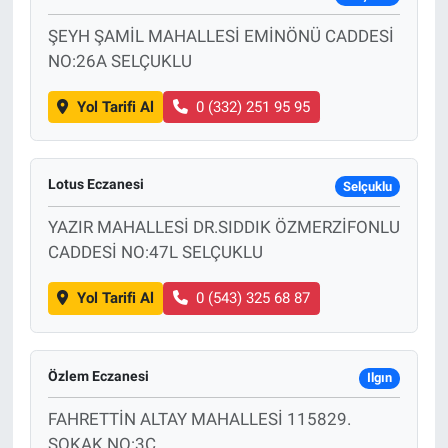
ŞEYH ŞAMİL MAHALLESİ EMİNÖNÜ CADDESİ
NO:26A SELÇUKLU
Yol Tarifi Al
0 (332) 251 95 95
Lotus Eczanesi
Selçuklu
YAZIR MAHALLESİ DR.SIDDIK ÖZMERZİFONLU
CADDESİ NO:47L SELÇUKLU
Yol Tarifi Al
0 (543) 325 68 87
Özlem Eczanesi
Ilgın
FAHRETTİN ALTAY MAHALLESİ 115829.
SOKAK NO:3C