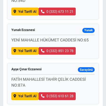
NO:54D
Yol Tarifi Al
0 (332) 673 11 21
Yunak Eczanesi
Yunak
YENİ MAHALLE HÜKÜMET CADDESİ NO:65
Yol Tarifi Al
0 (332) 851 23 78
Ayşe Çınar Eczanesi
Sarayönü
FATİH MAHALLESİ TAHİR ÇELİK CADDESİ
NO:87A
Yol Tarifi Al
0 (553) 610 61 28