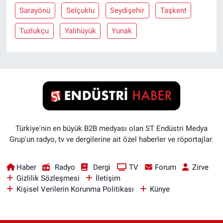
Sarayönü
Selçuklu
Seydişehir
Taşkent
Tuzlukçu
Yalihüyük
Yunak
Türkiye'nin en büyük B2B medyası olan ST Endüstri Medya
Grup'un radyo, tv ve dergilerine ait özel haberler ve röportajlar.
Haber
Radyo
Dergi
TV
Forum
Zirve
Gizlilik Sözleşmesi
İletişim
Kişisel Verilerin Korunma Politikası
Künye