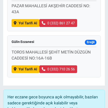
PAZAR MAHALLESİ AKŞEHİR CADDESİ NO:
43A
Yol Tarifi Al
0 (332) 861 27 47
Gülin Eczanesi
Ereğli
TOROS MAHALLESİ ŞEHİT METİN DÜZGÜN
CADDESİ NO:16A-16B
Yol Tarifi Al
0 (332) 710 26 56
Her eczane gece boyunca açık olmayabilir, bazıları
sadece gerektiğinde açık kalabilir veya