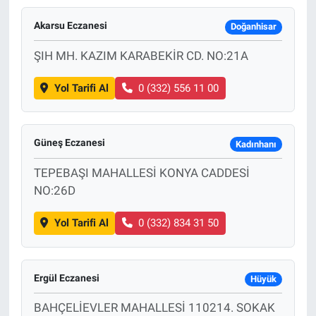
Akarsu Eczanesi
Doğanhisar
ŞIH MH. KAZIM KARABEKİR CD. NO:21A
Yol Tarifi Al
0 (332) 556 11 00
Güneş Eczanesi
Kadınhanı
TEPEBAŞI MAHALLESİ KONYA CADDESİ
NO:26D
Yol Tarifi Al
0 (332) 834 31 50
Ergül Eczanesi
Hüyük
BAHÇELİEVLER MAHALLESİ 110214. SOKAK