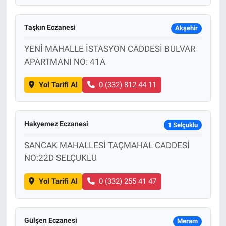
Taşkın Eczanesi
Akşehir
YENİ MAHALLE İSTASYON CADDESİ BULVAR
APARTMANI NO: 41A
Yol Tarifi Al
0 (332) 812 44 11
Hakyemez Eczanesi
1 Selçuklu
SANCAK MAHALLESİ TAÇMAHAL CADDESİ
NO:22D SELÇUKLU
Yol Tarifi Al
0 (332) 255 41 47
Gülşen Eczanesi
Meram