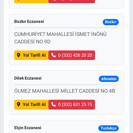
Bozkır Eczanesi
Bozkır
CUMHURİYET MAHALLESİ İSMET İNÖNÜ
CADDESİ NO:9D
Yol Tarifi Al
0 (332) 426 20 20
Dilek Eczanesi
Altınekin
ÖLMEZ MAHALLESİ MİLLET CADDESİ NO:4B
Yol Tarifi Al
0 (332) 631 25 75
Elçin Eczanesi
Tuzlukçu