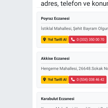
adres, telefon ve konu
EndüstriST
Poyraz Eczanesi
Enerjisini Üreten Fabrikalar
İstiklal Mahallesi, Şehit Bayram Olg
Endüstri 4.0 Uygulamaları
Yol Tarifi Al
0 (332) 350 00 70
Ağır Sanayi Çözümleri
Akkise Eczanesi
Hengeme Mahallesi, 26648.Sokak No:
Yol Tarifi Al
0 (534) 038 46 42
Karabulut Eczanesi