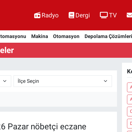
Radyo
Dergi
TV
Otomasyonu
Makina
Otomasyon
Depolama Çözümler
eler
K
A
A
C
6 Pazar nöbetçi eczane