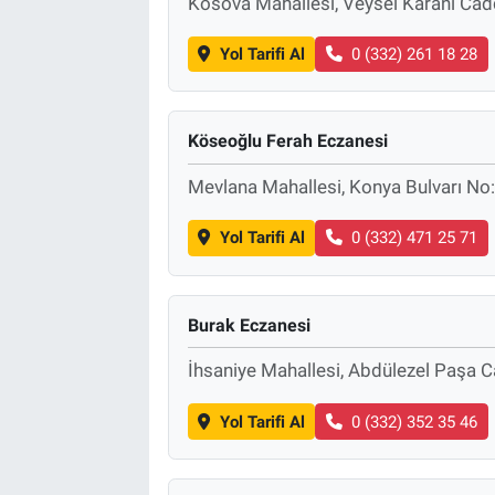
Kosova Mahallesi, Veysel Karani Cad
Yol Tarifi Al
0 (332) 261 18 28
Köseoğlu Ferah Eczanesi
Mevlana Mahallesi, Konya Bulvarı No
Yol Tarifi Al
0 (332) 471 25 71
Burak Eczanesi
İhsaniye Mahallesi, Abdülezel Paşa 
Yol Tarifi Al
0 (332) 352 35 46