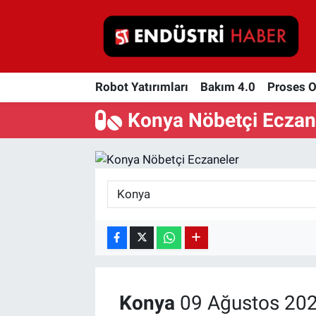
Robot Yatırımları
Robot Yatırımları
Bakım 4.0
Proses 
Bakım 4.0
Konya Nöbetçi Eczan
Proses Otomasyonu
Makina
Otomasyon
Depolama Çözümleri
İnşaat ve Malzeme
Konya
09 Ağustos 202
HaberOrtak