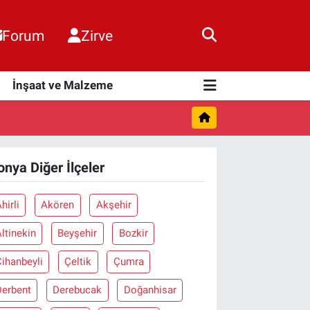
Forum
Zirve
i
İnşaat ve Malzeme
onya Diğer İlçeler
hirli
Akören
Akşehir
ltinekin
Beyşehir
Bozkir
ihanbeyli
Çeltik
Çumra
Derbent
Derebucak
Doğanhisar