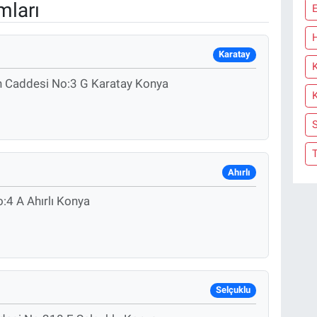
mları
Karatay
un Caddesi No:3 G Karatay Konya
Ahırlı
4 A Ahırlı Konya
Selçuklu