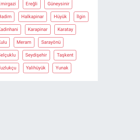
Emirgazi
Ereğli
Güneysinir
Hadim
Halkapinar
Hüyük
İlgin
Kadinhani
Karapinar
Karatay
Kulu
Meram
Sarayönü
Selçuklu
Seydişehir
Taşkent
Tuzlukçu
Yalihüyük
Yunak