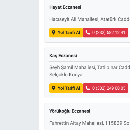
Hayat Eczanesi
Hacıseyit Ali Mahallesi, Atatürk Cad
Yol Tarifi Al
0 (332) 582 12 41
Kaş Eczanesi
Şeyh Şamil Mahallesi, Tatlıpınar Ca
Selçuklu Konya
Yol Tarifi Al
0 (332) 249 00 05
Yörükoğlu Eczanesi
Fahrettin Altay Mahallesi, 115829.So