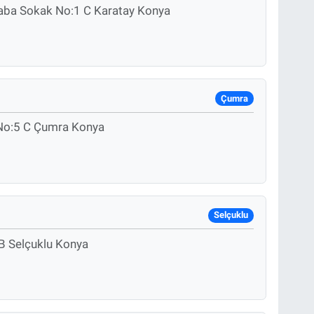
Baba Sokak No:1 C Karatay Konya
Çumra
 No:5 C Çumra Konya
Selçuklu
 B Selçuklu Konya