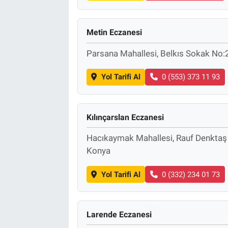
Metin Eczanesi
Parsana Mahallesi, Belkıs Sokak No:
Yol Tarifi Al
0 (553) 373 11 93
Kılınçarslan Eczanesi
Hacıkaymak Mahallesi, Rauf Denktaş
Konya
Yol Tarifi Al
0 (332) 234 01 73
Larende Eczanesi