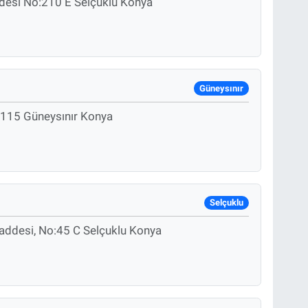
desi No:210 E Selçuklu Konya
Güneysınır
:115 Güneysınır Konya
Selçuklu
Caddesi, No:45 C Selçuklu Konya