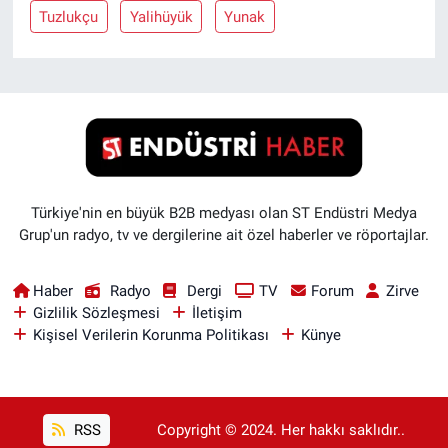
Tuzlukçu
Yalihüyük
Yunak
Türkiye'nin en büyük B2B medyası olan ST Endüstri Medya
Grup'un radyo, tv ve dergilerine ait özel haberler ve röportajlar.
Haber
Radyo
Dergi
TV
Forum
Zirve
Gizlilik Sözleşmesi
İletişim
Kişisel Verilerin Korunma Politikası
Künye
RSS
Copyright © 2024. Her hakkı saklıdır..