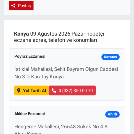
Paylaş
EndüstriST
Enerjisini Üreten Fabrikalar
Konya
09 Ağustos 2026 Pazar nöbetçi
eczane adres, telefon ve konumları
Endüstri 4.0 Uygulamaları
Ağır Sanayi Çözümleri
Poyraz Eczanesi
Karatay
İstiklal Mahallesi, Şehit Bayram Olgun Caddesi
No:3 G Karatay Konya
Yol Tarifi Al
0 (332) 350 00 70
Akkise Eczanesi
Ahırlı
Hengeme Mahallesi, 26648.Sokak No:4 A
Ahırlı Konya