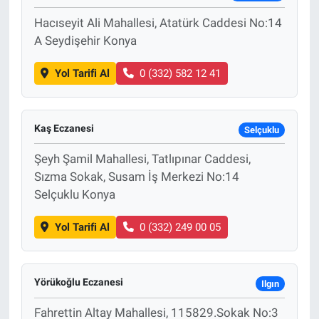
Hacıseyit Ali Mahallesi, Atatürk Caddesi No:14
A Seydişehir Konya
Yol Tarifi Al
0 (332) 582 12 41
Kaş Eczanesi
Selçuklu
Şeyh Şamil Mahallesi, Tatlıpınar Caddesi,
Sızma Sokak, Susam İş Merkezi No:14
Selçuklu Konya
Yol Tarifi Al
0 (332) 249 00 05
Yörükoğlu Eczanesi
Ilgın
Fahrettin Altay Mahallesi, 115829.Sokak No:3