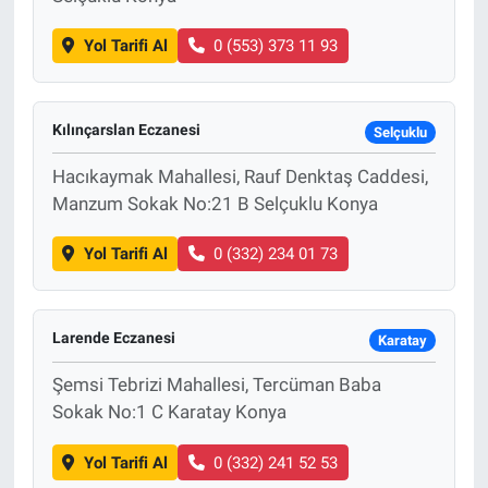
Yol Tarifi Al
0 (553) 373 11 93
Kılınçarslan Eczanesi
Selçuklu
Hacıkaymak Mahallesi, Rauf Denktaş Caddesi,
Manzum Sokak No:21 B Selçuklu Konya
Yol Tarifi Al
0 (332) 234 01 73
Larende Eczanesi
Karatay
Şemsi Tebrizi Mahallesi, Tercüman Baba
Sokak No:1 C Karatay Konya
Yol Tarifi Al
0 (332) 241 52 53