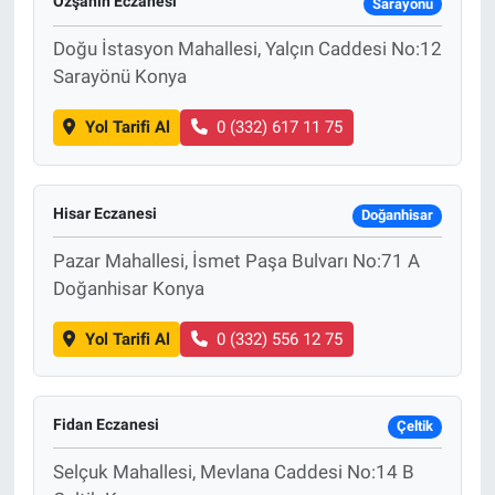
Özşahin Eczanesi
Sarayönü
Doğu İstasyon Mahallesi, Yalçın Caddesi No:12
Sarayönü Konya
Yol Tarifi Al
0 (332) 617 11 75
Hisar Eczanesi
Doğanhisar
Pazar Mahallesi, İsmet Paşa Bulvarı No:71 A
Doğanhisar Konya
Yol Tarifi Al
0 (332) 556 12 75
Fidan Eczanesi
Çeltik
Selçuk Mahallesi, Mevlana Caddesi No:14 B