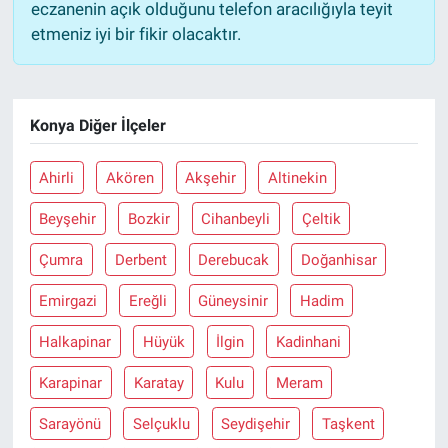
eczanenin açık olduğunu telefon aracılığıyla teyit
etmeniz iyi bir fikir olacaktır.
Konya Diğer İlçeler
Ahirli
Akören
Akşehir
Altinekin
Beyşehir
Bozkir
Cihanbeyli
Çeltik
Çumra
Derbent
Derebucak
Doğanhisar
Emirgazi
Ereğli
Güneysinir
Hadim
Halkapinar
Hüyük
İlgin
Kadinhani
Karapinar
Karatay
Kulu
Meram
Sarayönü
Selçuklu
Seydişehir
Taşkent