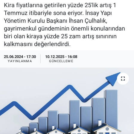
Kira fiyatlarına getirilen yüzde 25'lik artış 1
EndüstriST
Temmuz itibariyle sona eriyor. İnsay Yapı
Yönetim Kurulu Başkanı İhsan Çulhalık,
Enerjisini Üreten Fabrikalar
gayrimenkul gündeminin önemli konularından
biri olan kiraya yüzde 25 zam artış sınırının
Endüstri 4.0 Uygulamaları
kalkmasını değerlendirdi.
Ağır Sanayi Çözümleri
25.06.2024 - 17:30
10.12.2025 - 16:08
YAYINLANMA
GÜNCELLEME