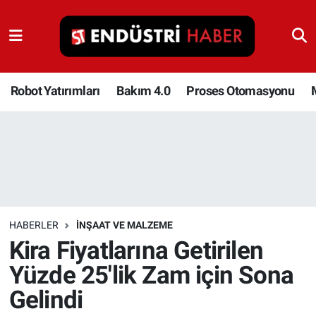
Robot Yatırımları
Bakım 4.0
Robot Yatırımları
Bakım 4.0
Proses Otomasyonu
Proses Otomasyonu
Makina
Otomasyon
HABERLER
İNŞAAT VE MALZEME
Depolama Çözümleri
Kira Fiyatlarına Getirilen
Yüzde 25'lik Zam için Sona
İnşaat ve Malzeme
Gelindi
HaberOrtak