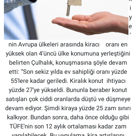
i
y
e
’
nin Avrupa ülkeleri arasında kiracı oranı en
yüksek olan 4’üncü ülke konumuna yerleştiğini
belirten Çulhalık, konuşmasına şöyle devam
etti: “Son sekiz yılda ev sahipliği oranı yüzde
55'lere kadar geriledi. Kiralık konut ihtiyacı
yüzde 27'ye yükseldi. Bununla beraber konut
satışları çok ciddi oranlarda düştü ve düşmeye
devam ediyor. Şimdi kiraya yüzde 25 zam sınırı
kalkıyor. Bundan sonra, daha önce olduğu gibi
TÜFE'nin son 12 aylık ortalaması kadar zam
yapılabilecek. Bu uygulama, kira artışlarını