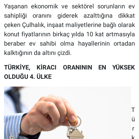
Yaşanan ekonomik ve sektörel sorunların ev
sahipliği oranını giderek azalttığına dikkat
çeken Çulhalık, inşaat maliyetlerine bağlı olarak
konut fiyatlarının birkaç yılda 10 kat artmasıyla
beraber ev sahibi olma hayallerinin ortadan
kalktığının da altını çizdi.
TÜRKİYE, KİRACI ORANININ EN YÜKSEK
OLDUĞU 4. ÜLKE
T
ü
r
k