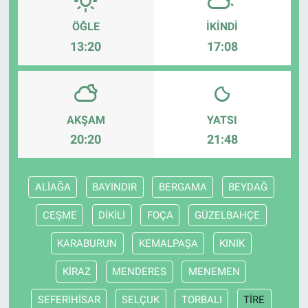
ÖĞLE
İKINDI
13:20
17:08
AKŞAM
YATSI
20:20
21:48
ALİAĞA
BAYINDIR
BERGAMA
BEYDAĞ
CEŞME
DİKİLİ
FOÇA
GÜZELBAHÇE
KARABURUN
KEMALPAŞA
KINIK
KİRAZ
MENDERES
MENEMEN
SEFERIHİSAR
SELÇUK
TORBALI
TİRE