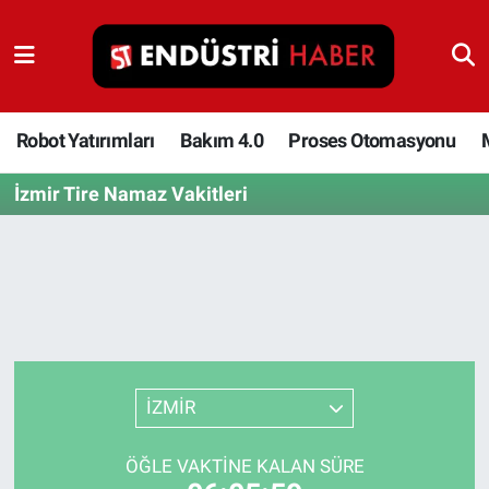
Robot Yatırımları
Bakım 4.0
Robot Yatırımları
Bakım 4.0
Proses Otomasyonu
İzmir Tire Namaz Vakitleri
Proses Otomasyonu
Makina
Otomasyon
Depolama Çözümleri
İZMİR
İnşaat ve Malzeme
ÖĞLE VAKTINE KALAN SÜRE
HaberOrtak