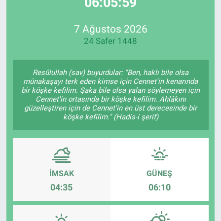
06:05:59
EndüstriST
7 Ağustos 2026
24 Safer 1448
Enerjisini Üreten Fabrikalar
Endüstri 4.0 Uygulamaları
Resûlullah (sav) buyurdular: "Ben, haklı bile olsa
münakaşayı terk eden kimse için Cennet'in kenarında
bir köşke kefilim. Şaka bile olsa yalan söylemeyen için
Ağır Sanayi Çözümleri
Cennet'in ortasında bir köşke kefilim. Ahlâkını
güzelleştiren için de Cennet'in en üst derecesinde bir
köşke kefilim." (Hadis-i şerif)
İMSAK
GÜNEŞ
04:35
06:10