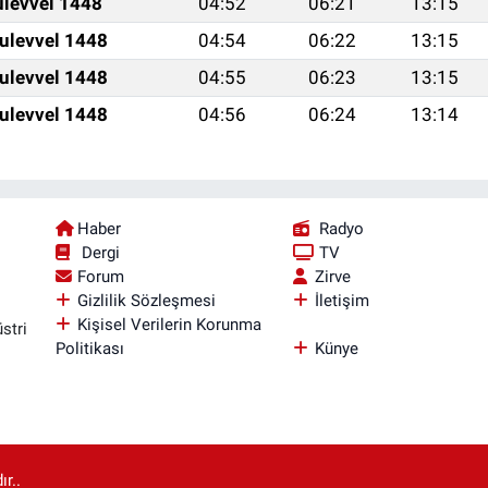
ulevvel 1448
04:52
06:21
13:15
ulevvel 1448
04:54
06:22
13:15
ulevvel 1448
04:55
06:23
13:15
ulevvel 1448
04:56
06:24
13:14
Haber
Radyo
Dergi
TV
Forum
Zirve
Gizlilik Sözleşmesi
İletişim
Kişisel Verilerin Korunma
stri
Politikası
Künye
r..