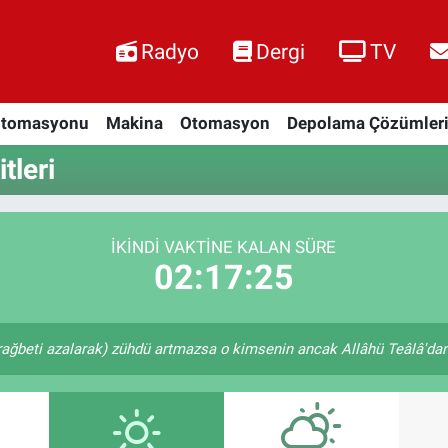
Radyo
Dergi
TV
Otomasyonu
Makina
Otomasyon
Depolama Çözümler
tleri
İKINDI VAKTINE KALAN SÜRE
02:17:24
rağbeti azalarak) zühdü artmazsa o kimsenin ancak Allâhü Teâlâ'dan u