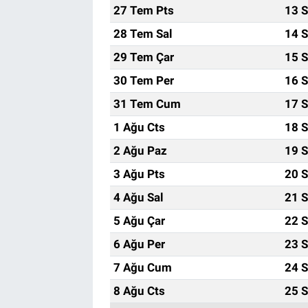
27 Tem Pts
13 S
28 Tem Sal
14 S
29 Tem Çar
15 S
30 Tem Per
16 S
31 Tem Cum
17 S
1 Ağu Cts
18 S
2 Ağu Paz
19 S
3 Ağu Pts
20 S
4 Ağu Sal
21 S
5 Ağu Çar
22 S
6 Ağu Per
23 S
7 Ağu Cum
24 S
8 Ağu Cts
25 S