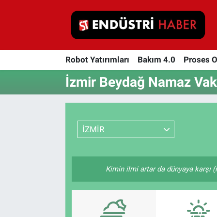
Robot Yatırımları
Robot Yatırımları
Bakım 4.0
Proses 
Bakım 4.0
İzmir Beydağ Namaz Vaki
Proses Otomasyonu
Makina
İZMİR
Otomasyon
Depolama Çözümleri
Kimin ilmi artar da dünyaya karşı (
İnşaat ve Malzeme
HaberOrtak