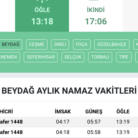
ÖĞLE
İKINDI
13:18
17:06
BEYDAĞ
CEŞME
DİKİLİ
FOÇA
GÜZELBAHÇE
ENEMEN
SEFERIHİSAR
SELÇUK
TORBALI
TİRE
BEYDAĞ AYLIK NAMAZ VAKITLERI
HİCRİ
İMSAK
GÜNEŞ
ÖĞLE
afer 1448
04:17
05:57
13:19
afer 1448
04:18
05:58
13:19