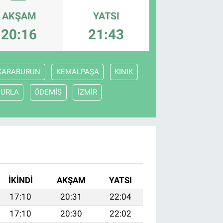
AKŞAM
YATSI
20:16
21:43
KARABURUN
KEMALPAŞA
KINIK
URLA
ÖDEMİŞ
İZMİR
İKINDI
AKŞAM
YATSI
17:10
20:31
22:04
17:10
20:30
22:02