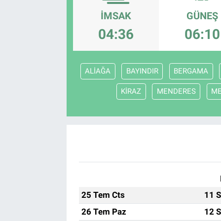
İMSAK
GÜNEŞ
EndüstriST
04:36
06:10
Enerjisini Üreten Fabrikalar
Endüstri 4.0 Uygulamaları
ALİAĞA
BAYINDIR
BERGAMA
KİRAZ
MENDERES
M
Ağır Sanayi Çözümleri
25 Tem Cts
11 S
26 Tem Paz
12 S