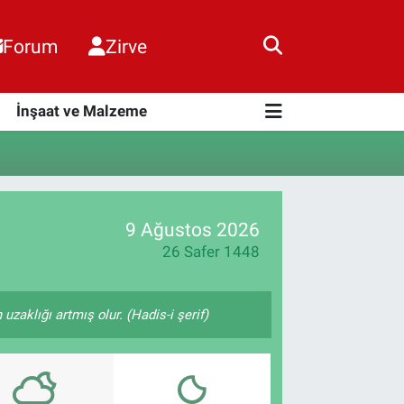
Forum
Zirve
i
İnşaat ve Malzeme
9 Ağustos 2026
26 Safer 1448
zaklığı artmış olur. (Hadis-i şerif)