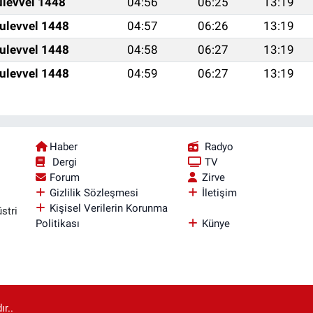
ulevvel 1448
04:56
06:25
13:19
ulevvel 1448
04:57
06:26
13:19
ulevvel 1448
04:58
06:27
13:19
ulevvel 1448
04:59
06:27
13:19
Haber
Radyo
Dergi
TV
Forum
Zirve
Gizlilik Sözleşmesi
İletişim
Kişisel Verilerin Korunma
stri
Politikası
Künye
r..