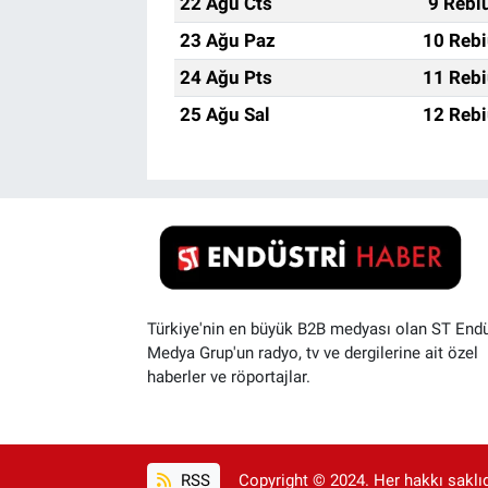
22 Ağu Cts
9 Rebi
23 Ağu Paz
10 Rebi
24 Ağu Pts
11 Rebi
25 Ağu Sal
12 Rebi
Türkiye'nin en büyük B2B medyası olan ST Endü
Medya Grup'un radyo, tv ve dergilerine ait özel
haberler ve röportajlar.
RSS
Copyright © 2024. Her hakkı saklıdı