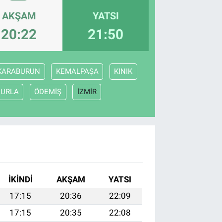
AKŞAM
YATSI
20:22
21:50
KARABURUN
KEMALPAŞA
KINIK
URLA
ÖDEMİŞ
İZMİR
İKINDI
AKŞAM
YATSI
17:15
20:36
22:09
17:15
20:35
22:08