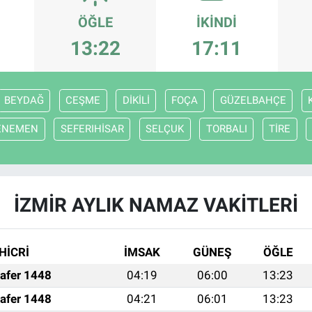
ÖĞLE
İKINDI
13:22
17:11
BEYDAĞ
CEŞME
DİKİLİ
FOÇA
GÜZELBAHÇE
ENEMEN
SEFERIHİSAR
SELÇUK
TORBALI
TİRE
İZMİR AYLIK NAMAZ VAKITLERI
HİCRİ
İMSAK
GÜNEŞ
ÖĞLE
afer 1448
04:19
06:00
13:23
afer 1448
04:21
06:01
13:23