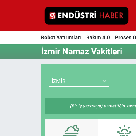
Robot Yatırımları
Robot Yatırımları
Bakım 4.0
Proses 
Bakım 4.0
İzmir Namaz Vakitleri
Proses Otomasyonu
Makina
İZMİR
Otomasyon
Depolama Çözümleri
(Bir iş yapmaya) azmettiğin zaman
İnşaat ve Malzeme
HaberOrtak