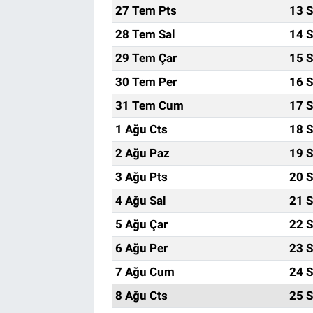
27 Tem Pts
13 S
28 Tem Sal
14 S
29 Tem Çar
15 S
30 Tem Per
16 S
31 Tem Cum
17 S
1 Ağu Cts
18 S
2 Ağu Paz
19 S
3 Ağu Pts
20 S
4 Ağu Sal
21 S
5 Ağu Çar
22 S
6 Ağu Per
23 S
7 Ağu Cum
24 S
8 Ağu Cts
25 S