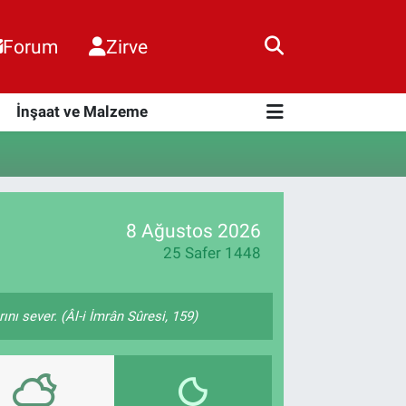
Forum
Zirve
i
İnşaat ve Malzeme
8 Ağustos 2026
25 Safer 1448
nı sever. (Âl-i İmrân Sûresi, 159)