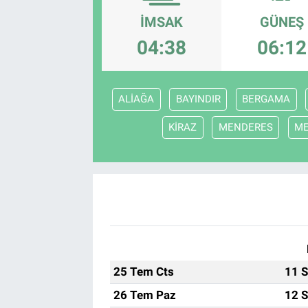
İMSAK
GÜNEŞ
EndüstriST
04:38
06:12
Enerjisini Üreten Fabrikalar
Endüstri 4.0 Uygulamaları
ALİAĞA
BAYINDIR
BERGAMA
KİRAZ
MENDERES
M
Ağır Sanayi Çözümleri
25 Tem Cts
11 S
26 Tem Paz
12 S