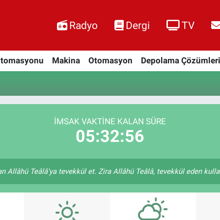
Radyo
Dergi
TV
Otomasyonu
Makina
Otomasyon
Depolama Çözümler
İMSAK VAKTINE KALAN SÜRE
05:32:55
 Allâhü Teâlâ'ya tevekkül et. Zira Allâhü Teâlâ, tevekkül eden kulları