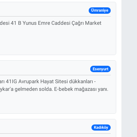
Ümraniye
desi 41 B Yunus Emre Caddesi Çağrı Market
Esenyurt
ı 41IG Avrupark Hayat Sitesi dükkanları -
ykar'a gelmeden solda. E-bebek mağazası yanı.
Kadıköy