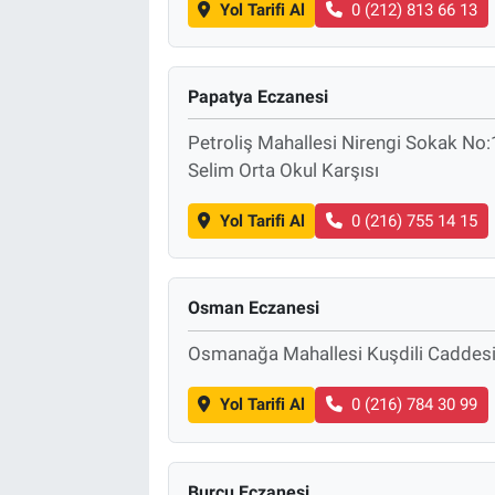
Yol Tarifi Al
0 (212) 813 66 13
Papatya Eczanesi
Petroliş Mahallesi Nirengi Sokak No:
Selim Orta Okul Karşısı
Yol Tarifi Al
0 (216) 755 14 15
Osman Eczanesi
Osmanağa Mahallesi Kuşdili Caddes
Yol Tarifi Al
0 (216) 784 30 99
Burcu Eczanesi