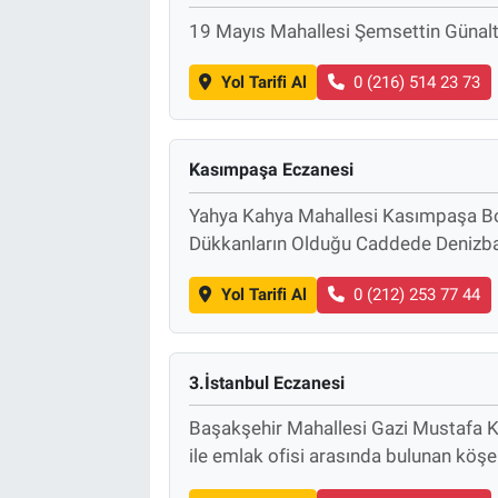
19 Mayıs Mahallesi Şemsettin Günal
Yol Tarifi Al
0 (216) 514 23 73
Kasımpaşa Eczanesi
Yahya Kahya Mahallesi Kasımpaşa Bo
Dükkanların Olduğu Caddede Denizban
Yol Tarifi Al
0 (212) 253 77 44
3.İstanbul Eczanesi
Başakşehir Mahallesi Gazi Mustafa Ke
ile emlak ofisi arasında bulunan köş