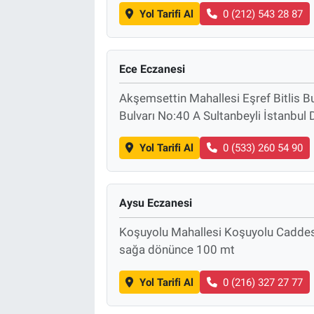
Yol Tarifi Al
0 (212) 543 28 87
Ece Eczanesi
Akşemsettin Mahallesi Eşref Bitlis Bu
Bulvarı No:40 A Sultanbeyli İstanbu
Yol Tarifi Al
0 (533) 260 54 90
Aysu Eczanesi
Koşuyolu Mahallesi Koşuyolu Caddes
sağa dönünce 100 mt
Yol Tarifi Al
0 (216) 327 27 77