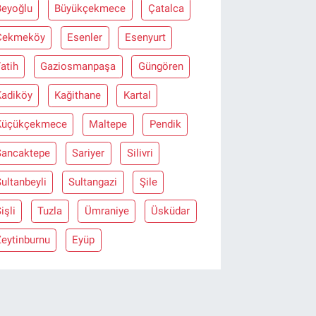
Beyoğlu
Büyükçekmece
Çatalca
Çekmeköy
Esenler
Esenyurt
atih
Gaziosmanpaşa
Güngören
Kadiköy
Kağithane
Kartal
Küçükçekmece
Maltepe
Pendik
Sancaktepe
Sariyer
Silivri
ultanbeyli
Sultangazi
Şile
işli
Tuzla
Ümraniye
Üsküdar
eytinburnu
Eyüp