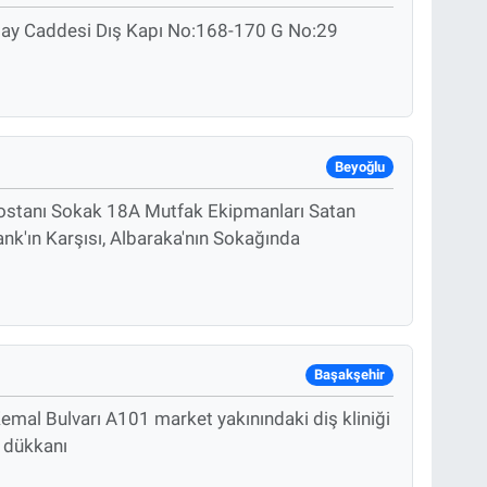
tay Caddesi Dış Kapı No:168-170 G No:29
Beyoğlu
stanı Sokak 18A Mutfak Ekipmanları Satan
k'ın Karşısı, Albaraka'nın Sokağında
Başakşehir
mal Bulvarı A101 market yakınındaki diş kliniği
e dükkanı