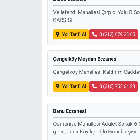
Veliefendi Mahallesi Çırpıcı Yolu
KARŞISI
Yol Tarifi Al
0 (212) 679 28 65
Çengelköy Meydan Eczanesi
Çengelköy Mahallesi Kaldırım Caddes
Yol Tarifi Al
0 (216) 755 64 23
Banu Eczanesi
Osmaniye Mahallesi Adalet Sokak 6 
girişi,Tarihi Kayıkçıoğlu Fırını karşısı