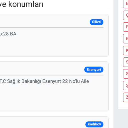
ve konumları
Silivri
F
o:28 BA
Esenyurt
S
.C Sağlık Bakanlığı Esenyurt 22 No'lu Aile
Ş
Z
Kadıköy