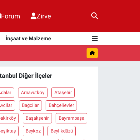
Forum
Zirve
i
İnşaat ve Malzeme
stanbul Diğer İlçeler
Adalar
Arnavutköy
Ataşehir
vcilar
Bağcilar
Bahçelievler
Bakirköy
Başakşehir
Bayrampaşa
Beşiktaş
Beykoz
Beylikdüzü