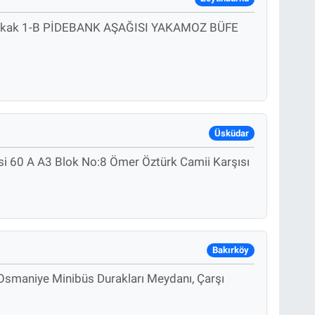
 B Sokak 1-B PİDEBANK AŞAĞISI YAKAMOZ BÜFE
Üsküdar
i 60 A A3 Blok No:8 Ömer Öztürk Camii Karşısı
Bakırköy
Osmaniye Minibüs Durakları Meydanı, Çarşı