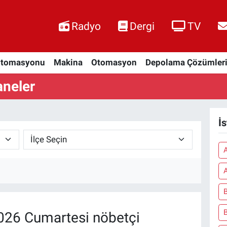
Radyo
Dergi
TV
Otomasyonu
Makina
Otomasyon
Depolama Çözümler
aneler
İ
A
026 Cumartesi nöbetçi