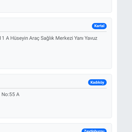
Kartal
11 A Hüseyin Araç Sağlık Merkezi Yanı Yavuz
Kadıköy
i No:55 A
Zeytinburnu