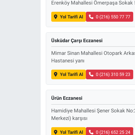
Erenköy Mahallesi Ömerpaşa Sokak 
Yol Tarifi Al
0 (216) 550 77 77
Üsküdar Çarşı Eczanesi
Mimar Sinan Mahallesi Otopark Arkas
Hastanesi yanı
Yol Tarifi Al
0 (216) 310 59 23
Ürün Eczanesi
Hamidiye Mahallesi Şener Sokak No:2
Merkezi) karşısı
Yol Tarifi Al
0 (216) 652 25 24