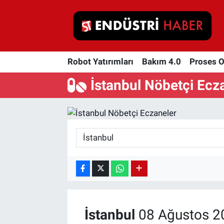
Robot Yatırımları
Robot Yatırımları
Bakım 4.0
Proses 
Bakım 4.0
İstanbul Nöbetçi Ecz
Proses Otomasyonu
Makina
Otomasyon
Depolama Çözümleri
İnşaat ve Malzeme
İstanbul
08 Ağustos 2
HaberOrtak