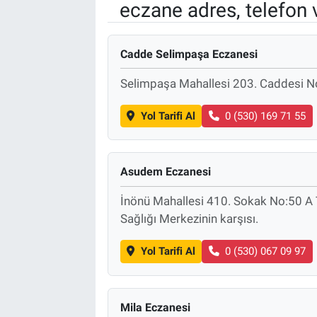
eczane adres, telefon 
EndüstriST
Cadde Selimpaşa Eczanesi
Enerjisini Üreten Fabrikalar
Selimpaşa Mahallesi 203. Caddesi N
Endüstri 4.0 Uygulamaları
Yol Tarifi Al
0 (530) 169 71 55
Ağır Sanayi Çözümleri
Asudem Eczanesi
İnönü Mahallesi 410. Sokak No:50 A T
Sağlığı Merkezinin karşısı.
Yol Tarifi Al
0 (530) 067 09 97
Mila Eczanesi