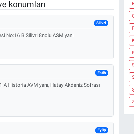
ve konumları
Silivri
F
i No:16 B Silivri 8nolu ASM yanı
Fatih
S
1 A Historia AVM yanı, Hatay Akdeniz Sofrası
Ş
Z
Eyüp