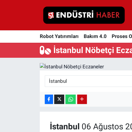
Robot Yatırımları
Robot Yatırımları
Bakım 4.0
Proses 
Bakım 4.0
İstanbul Nöbetçi Ecz
Proses Otomasyonu
Makina
Otomasyon
Depolama Çözümleri
İnşaat ve Malzeme
İstanbul
06 Ağustos 2
HaberOrtak