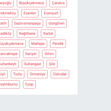
Beyoğlu
Büyükçekmece
Çatalca
Çekmeköy
Esenler
Esenyurt
atih
Gaziosmanpaşa
Güngören
Kadiköy
Kağithane
Kartal
Küçükçekmece
Maltepe
Pendik
Sancaktepe
Sariyer
Silivri
ultanbeyli
Sultangazi
Şile
işli
Tuzla
Ümraniye
Üsküdar
eytinburnu
Eyüp