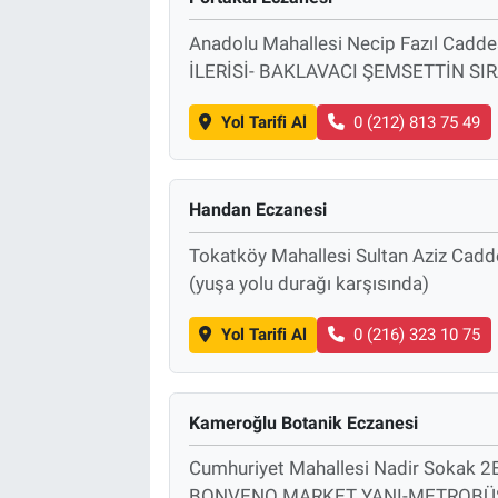
Anadolu Mahallesi Necip Fazıl Cadd
İLERİSİ- BAKLAVACI ŞEMSETTİN SI
Yol Tarifi Al
0 (212) 813 75 49
Handan Eczanesi
Tokatköy Mahallesi Sultan Aziz Cadd
(yuşa yolu durağı karşısında)
Yol Tarifi Al
0 (216) 323 10 75
Kameroğlu Botanik Eczanesi
Cumhuriyet Mahallesi Nadir Sokak
BONVENO MARKET YANI-METROBÜS