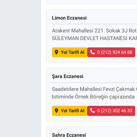
Limon Eczanesi
Atakent Mahallesi 221. Sokak 3J Ro
SÜLEYMAN DEVLET HASTANESİ KAR
Yol Tarifi Al
0 (212) 924 64 68
Şara Eczanesi
Saadetdere Mahallesi Fevzi Çakmak 
bitiminde Örnek Böreğin çaprazında
Yol Tarifi Al
0 (212) 302 46 33
Sahra Eczanesi