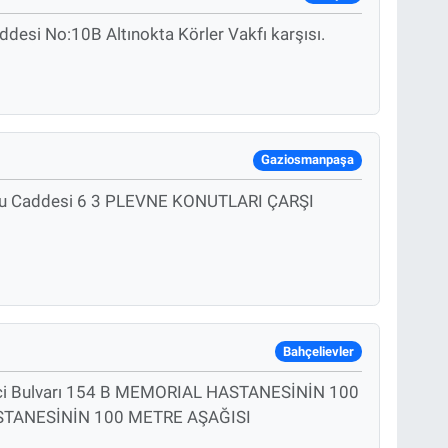
desi No:10B Altınokta Körler Vakfı karşısı.
Gaziosmanpaşa
oğlu Caddesi 6 3 PLEVNE KONUTLARI ÇARŞI
Bahçelievler
eci Bulvarı 154 B MEMORIAL HASTANESİNİN 100
ASTANESİNİN 100 METRE AŞAĞISI