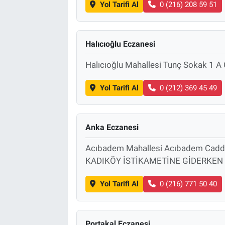
Yol Tarifi Al
0 (216) 208 59 51
Halıcıoğlu Eczanesi
Halıcıoğlu Mahallesi Tunç Sokak 1 A 
Yol Tarifi Al
0 (212) 369 45 49
Anka Eczanesi
Acıbadem Mahallesi Acıbadem Cad
KADIKÖY İSTİKAMETİNE GİDERKEN 
Yol Tarifi Al
0 (216) 771 50 40
Portakal Eczanesi