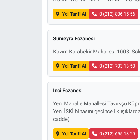
Yol Tarifi Al
0 (212) 806 15 56
Sümeyra Eczanesi
Kazım Karabekir Mahallesi 1003. Sok
Yol Tarifi Al
0 (212) 703 13 50
İnci Eczanesi
Yeni Mahalle Mahallesi Tavukçu Köpr
Yeni İSKİ binasını geçince ilk ışıkla
cadde)
Yol Tarifi Al
0 (212) 655 13 29