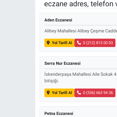
eczane adres, telefon 
EndüstriST
Aden Eczanesi
Enerjisini Üreten Fabrikalar
Alibey Mahallesi Alibey Çeşme Caddes
Endüstri 4.0 Uygulamaları
Yol Tarifi Al
0 (212) 813 00 03
Ağır Sanayi Çözümleri
Serra Nur Eczanesi
İskenderpaşa Mahallesi Aile Sokak 4
bitişiği.
Yol Tarifi Al
0 (536) 663 94 36
Petna Eczanesi