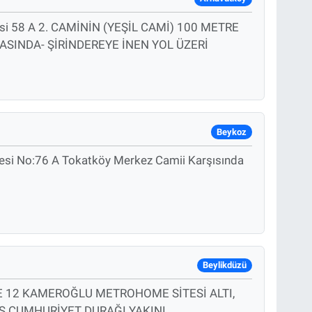
esi 58 A 2. CAMİNİN (YEŞİL CAMİ) 100 METRE
RASINDA- ŞİRİNDEREYE İNEN YOL ÜZERİ
Beykoz
esi No:76 A Tokatköy Merkez Camii Karşısında
Beylikdüzü
 2E 12 KAMEROĞLU METROHOME SİTESİ ALTI,
 CUMHURİYET DURAĞI YAKINI