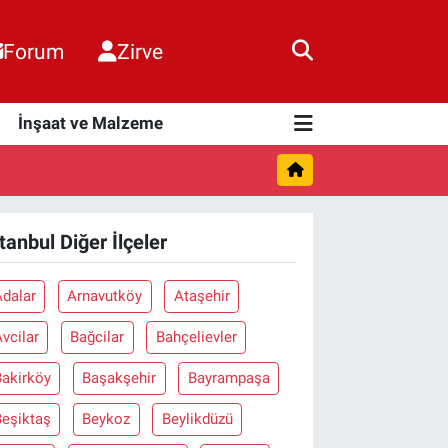
Forum
Zirve
i
İnşaat ve Malzeme
stanbul Diğer İlçeler
Adalar
Arnavutköy
Ataşehir
vcilar
Bağcilar
Bahçelievler
Bakirköy
Başakşehir
Bayrampaşa
Beşiktaş
Beykoz
Beylikdüzü