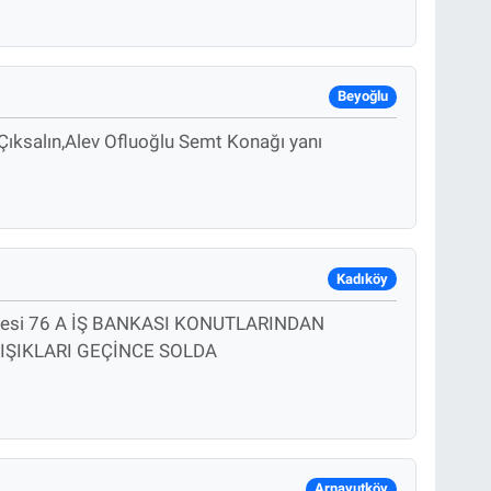
Beyoğlu
Çıksalın,Alev Ofluoğlu Semt Konağı yanı
Kadıköy
desi 76 A İŞ BANKASI KONUTLARINDAN
IŞIKLARI GEÇİNCE SOLDA
Arnavutköy