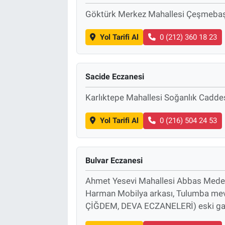
Göktürk Merkez Mahallesi Çeşmebaş
Yol Tarifi Al
0 (212) 360 18 23
Sacide Eczanesi
Karlıktepe Mahallesi Soğanlık Cadde
Yol Tarifi Al
0 (216) 504 24 53
Bulvar Eczanesi
Ahmet Yesevi Mahallesi Abbas Medeni
Harman Mobilya arkası, Tulumba m
ÇİĞDEM, DEVA ECZANELERİ) eski gaz