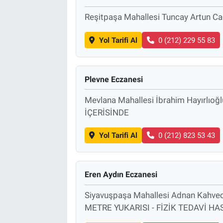
Reşitpaşa Mahallesi Tuncay Artun Cad
Yol Tarifi Al
0 (212) 229 55 83
Plevne Eczanesi
Mevlana Mahallesi İbrahim Hayırlı
İÇERİSİNDE
Yol Tarifi Al
0 (212) 823 53 43
Eren Aydın Eczanesi
Siyavuşpaşa Mahallesi Adnan Kahv
METRE YUKARISI - FİZİK TEDAVİ H