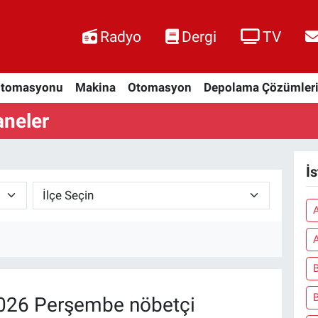
Radyo
Dergi
TV
Otomasyonu
Makina
Otomasyon
Depolama Çözümler
aneler
İ
A
026 Perşembe nöbetçi